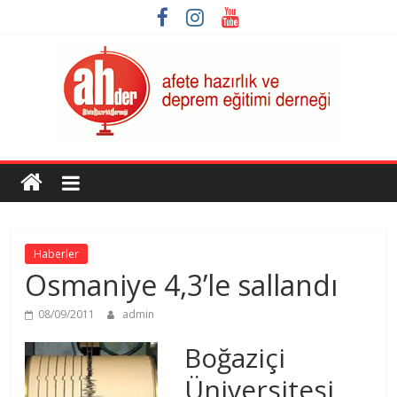
Skip
to
content
AHDER
Afete
Hazırlık
ve
Haberler
Deprem
Osmaniye 4,3’le sallandı
Eğitimi
Derneği
08/09/2011
admin
Boğaziçi
Üniversitesi