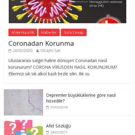
Afete Hazırlık
Haberler
Soru Cevap
Coronadan Korunma
26/02/2020
Olcayto Satı
Uluslararası salgın haline dönüşen Coronadan nasıl
korunurum? CORONA VİRÜSDEN NASIL KORUNURUM?
Ellerinizi sık sık alkol bazlı bezle silin. Ilık su
Depremler büyüklüklerine göre nasıl
hissedilir?
05/05/2014
Afet Sözlüğü
24/01/2011