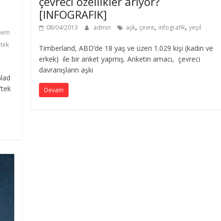
çevreci özellikler arıyor?
[INFOGRAFIK]
,
,
,
08/04/2013
admin
aşk
çevre
infografik
yeşil
hem
,
tek
Timberland, ABD’de 18 yaş ve üzeri 1.029 kişi (kadın ve
erkek) ile bir anket yapmış. Anketin amacı, çevreci
davranışların aşkı
Glad
“tek
Devam