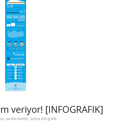
m veriyor! [INFOGRAFIK]
,
,
yor
sürdürülebilir
türkçe infografik