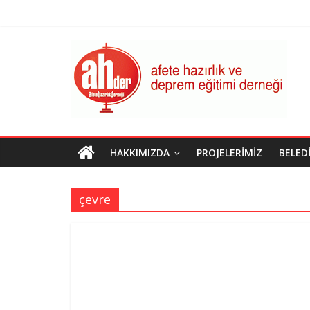
Skip
to
content
AHDER
Afete
Hazırlık
ve
Deprem
Eğitimi
HAKKIMIZDA
PROJELERIMIZ
BELED
Derneği
çevre