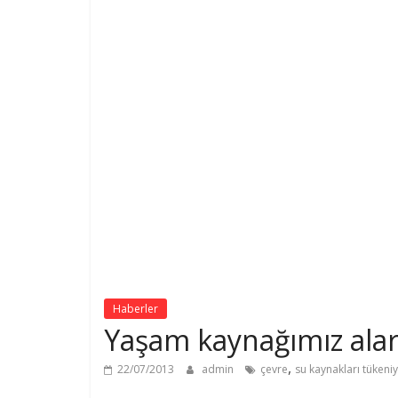
Haberler
Yaşam kaynağımız alar
,
22/07/2013
admin
çevre
su kaynakları tükeni