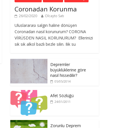
Coronadan Korunma
26/02/2020
Olcayto Satı
Uluslararası salgın haline dönüşen
Coronadan nasıl korunurum? CORONA
VİRÜSDEN NASIL KORUNURUM? Ellerinizi
sık sık alkol bazlı bezle silin. Ilık su
Depremler
büyüklüklerine göre
nasıl hissedilir?
05/05/2014
Afet Sözlüğü
24/01/2011
Zorunlu Deprem