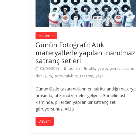
Haberler
Günün Fotoğrafı: Atık
materyallerle yapılan inanılmaz
satranç setleri
,
,
03/04/2013
admin
atık
çevre
çevreci tasarım
,
,
,
dönüşüm
sürdürülebilir
tasarım
yeşil
Günümüzde tasarımcıların en sık kullandığı materyal
arasında, atık malzemeler geliyor. Görselin üst
kısmında, pillerden yapılan bir satranç seti
görüyorsunuz. Altta
Devam