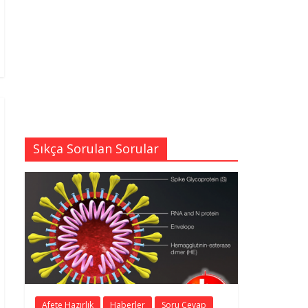
Sıkça Sorulan Sorular
Afete Hazırlık
Haberler
Soru Cevap