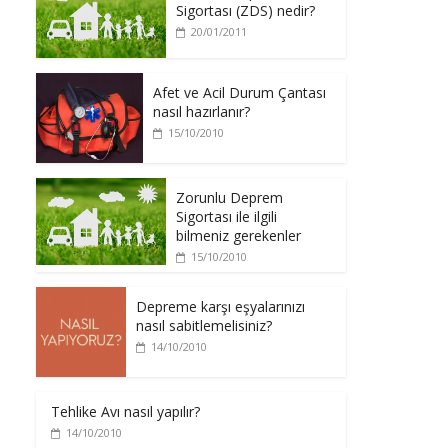
Sigortası (ZDS) nedir?
20/01/2011
Afet ve Acil Durum Çantası
nasıl hazırlanır?
15/10/2010
Zorunlu Deprem
Sigortası ile ilgili
bilmeniz gerekenler
15/10/2010
Depreme karşı eşyalarınızı
nasıl sabitlemelisiniz?
14/10/2010
Tehlike Avı nasıl yapılır?
14/10/2010