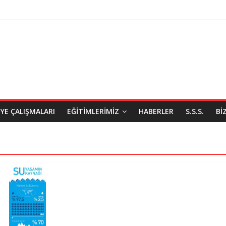
IYE ÇALIŞMALARI
EĞITIMLERIMIZ
HABERLER
S.S.S.
BI