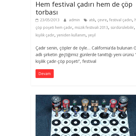
Hem festival çadırı hem de çöp
torbası
,
,
,
23/05/2013
admin
atık
çevre
festival çadırı
,
,
çöp poşeti hem çadır
müzik festivali 2013
sürdürülebilir
,
,
kişilik çadır
yeniden kullanım
yeşil
Çadır senin, çöpler de öyle… California’da bulunan 
adlı şirketin geçtiğimiz günlerde tanıttığı yeni ürünü 
kişilik çadır-çöp poşeti”, festival
Devam