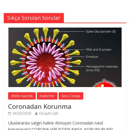
Sıkça Sorulan Sorular
Afete Hazırlık
Haberler
Soru Cevap
Coronadan Korunma
26/02/2020
Olcayto Satı
Uluslararası salgın haline dönüşen Coronadan nasıl
korunurum? CORONA VİRÜSDEN NASIL KORUNURUM?