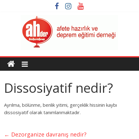
Skip
to
content
AHDER
Afete
Hazırlık
Dissosiyatif nedir?
ve
Deprem
Eğitimi
Ayrılma, bölünme, benlik yitimi, gerçeklik hissinin kaybı
Derneği
dissosiyatif olarak tanımlanmaktadır.
←
Dezorganize davranış nedir?