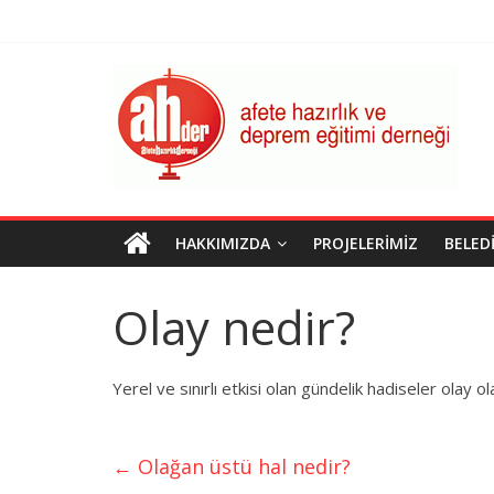
Skip
to
content
AHDER
Afete
Hazırlık
ve
Deprem
Eğitimi
HAKKIMIZDA
PROJELERIMIZ
BELED
Derneği
Olay nedir?
Yerel ve sınırlı etkisi olan gündelik hadiseler olay 
←
Olağan üstü hal nedir?