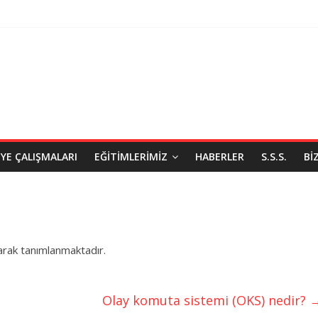
IYE ÇALIŞMALARI
EĞITIMLERIMIZ
HABERLER
S.S.S.
BI
olarak tanımlanmaktadır.
Olay komuta sistemi (OKS) nedir?