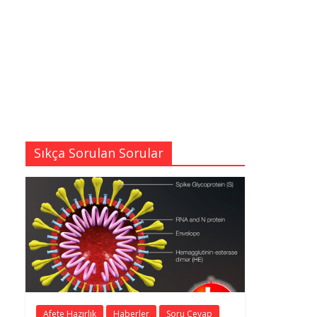
Sıkça Sorulan Sorular
Afete Hazırlık
Haberler
Soru Cevap