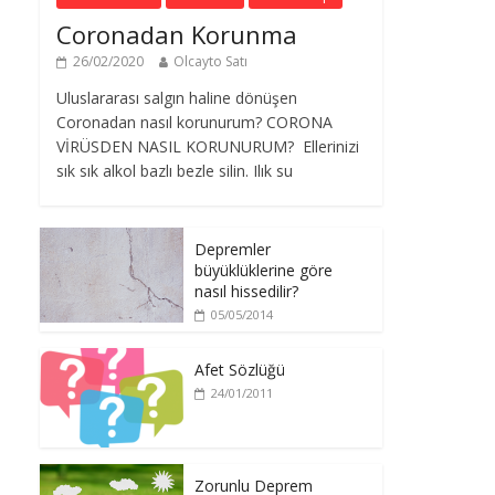
Coronadan Korunma
26/02/2020
Olcayto Satı
Uluslararası salgın haline dönüşen
Coronadan nasıl korunurum? CORONA
VİRÜSDEN NASIL KORUNURUM? Ellerinizi
sık sık alkol bazlı bezle silin. Ilık su
Depremler
büyüklüklerine göre
nasıl hissedilir?
05/05/2014
Afet Sözlüğü
24/01/2011
Zorunlu Deprem