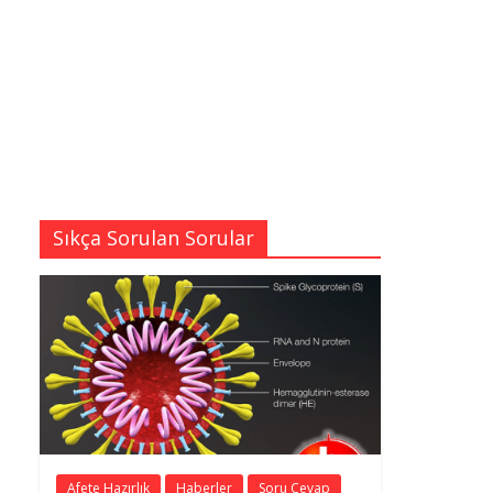
Sıkça Sorulan Sorular
Afete Hazırlık
Haberler
Soru Cevap