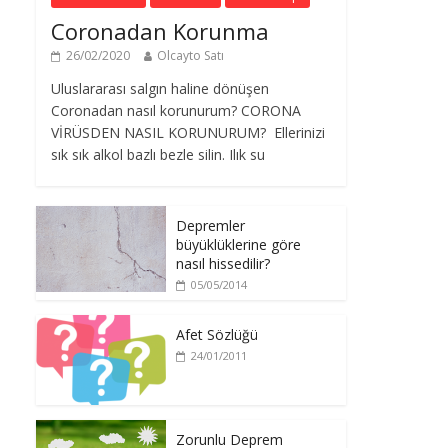
Coronadan Korunma
26/02/2020
Olcayto Satı
Uluslararası salgın haline dönüşen
Coronadan nasıl korunurum? CORONA
VİRÜSDEN NASIL KORUNURUM? Ellerinizi
sık sık alkol bazlı bezle silin. Ilık su
Depremler
büyüklüklerine göre
nasıl hissedilir?
05/05/2014
Afet Sözlüğü
24/01/2011
Zorunlu Deprem