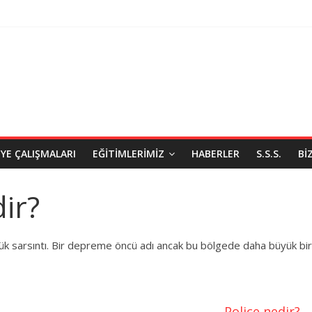
IYE ÇALIŞMALARI
EĞITIMLERIMIZ
HABERLER
S.S.S.
BI
ir?
 sarsıntı. Bir depreme öncü adı ancak bu bölgede daha büyük bir
Poliçe nedir?