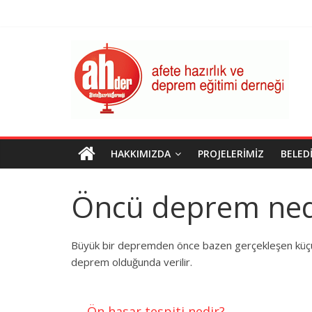
Skip
to
content
AHDER
Afete
Hazırlık
ve
Deprem
Eğitimi
HAKKIMIZDA
PROJELERIMIZ
BELED
Derneği
Öncü deprem ned
Büyük bir depremden önce bazen gerçekleşen küçük
deprem olduğunda verilir.
←
Ön hasar tespiti nedir?