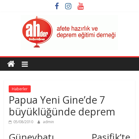
Skip
to
content
AHDER
Afete
Hazırlık
ve
Haberler
Deprem
Papua Yeni Gine’de 7
Eğitimi
Derneği
büyüklüğünde deprem
05/08/2010
admin
Güneybatı Pasifik’te