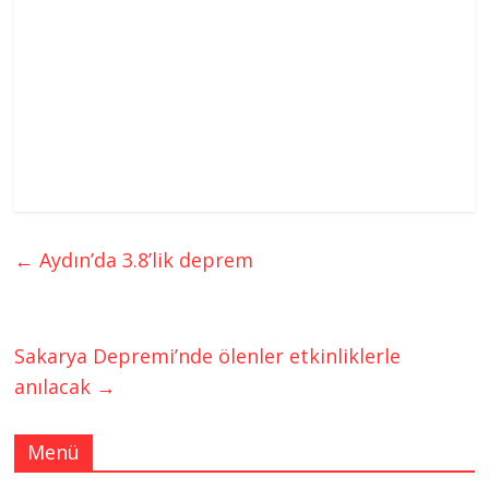
←
Aydın’da 3.8’lik deprem
Sakarya Depremi’nde ölenler etkinliklerle
anılacak
→
Menü