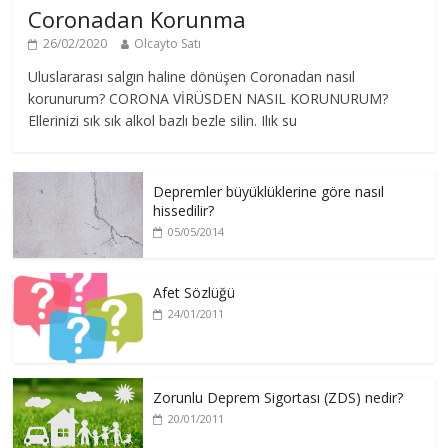
Coronadan Korunma
26/02/2020
Olcayto Satı
Uluslararası salgın haline dönüşen Coronadan nasıl
korunurum? CORONA VİRÜSDEN NASIL KORUNURUM?
Ellerinizi sık sık alkol bazlı bezle silin. Ilık su
Depremler büyüklüklerine göre nasıl
hissedilir?
05/05/2014
Afet Sözlüğü
24/01/2011
Zorunlu Deprem Sigortası (ZDS) nedir?
20/01/2011