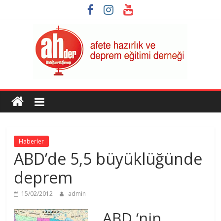
Skip
to
content
AHDER
Afete
Hazırlık
ve
Haberler
Deprem
ABD’de 5,5 büyüklüğünde
Eğitimi
Derneği
deprem
15/02/2012
admin
ABD ‘nin