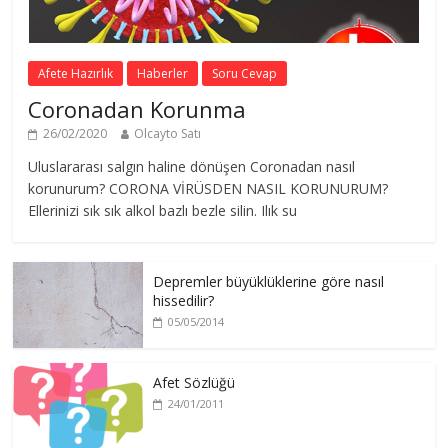
Afete Hazırlık
Haberler
Soru Cevap
Coronadan Korunma
26/02/2020
Olcayto Satı
Uluslararası salgın haline dönüşen Coronadan nasıl
korunurum? CORONA VİRÜSDEN NASIL KORUNURUM?
Ellerinizi sık sık alkol bazlı bezle silin. Ilık su
Depremler büyüklüklerine göre nasıl
hissedilir?
05/05/2014
Afet Sözlüğü
24/01/2011