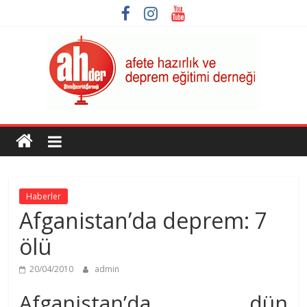
Skip
to
content
AHDER
Afete
Hazırlık
ve
Haberler
Deprem
Afganistan’da deprem: 7
Eğitimi
Derneği
ölü
20/04/2010
admin
Afganistan’da dün