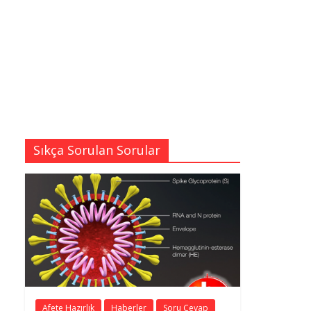
Sıkça Sorulan Sorular
Afete Hazırlık
Haberler
Soru Cevap