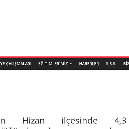
IYE ÇALIŞMALARI
EĞITIMLERIMIZ
HABERLER
S.S.S.
BI
is’in Hizan ilçesinde 4,3