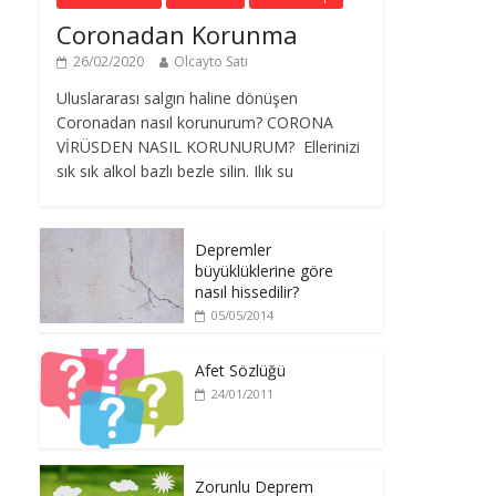
Coronadan Korunma
26/02/2020
Olcayto Satı
Uluslararası salgın haline dönüşen
Coronadan nasıl korunurum? CORONA
VİRÜSDEN NASIL KORUNURUM? Ellerinizi
sık sık alkol bazlı bezle silin. Ilık su
Depremler
büyüklüklerine göre
nasıl hissedilir?
05/05/2014
Afet Sözlüğü
24/01/2011
Zorunlu Deprem