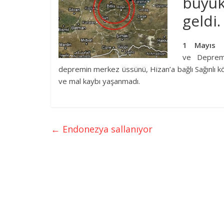
büyü
geldi.
1 Mayıs 
ve
Depre
depremin merkez üssünü, Hizan’a bağlı Sağınlı kö
ve mal kaybı yaşanmadı.
←
Endonezya sallanıyor