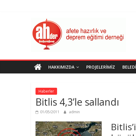
Skip
to
content
AHDER
Afete
Hazırlık
ve
Deprem
Eğitimi
HAKKIMIZDA
PROJELERIMIZ
BELED
Derneği
Haberler
Bitlis 4,3’le sallandı
01/05/2011
admin
Bitl