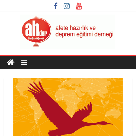
Skip
to
content
AHDER
Afete
Hazırlık
ve
Deprem
Eğitimi
Derneği