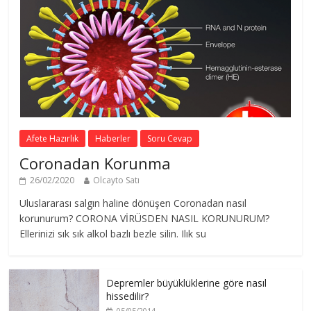
Afete Hazırlık
Haberler
Soru Cevap
Coronadan Korunma
26/02/2020
Olcayto Satı
Uluslararası salgın haline dönüşen Coronadan nasıl
korunurum? CORONA VİRÜSDEN NASIL KORUNURUM?
Ellerinizi sık sık alkol bazlı bezle silin. Ilık su
Depremler büyüklüklerine göre nasıl
hissedilir?
05/05/2014