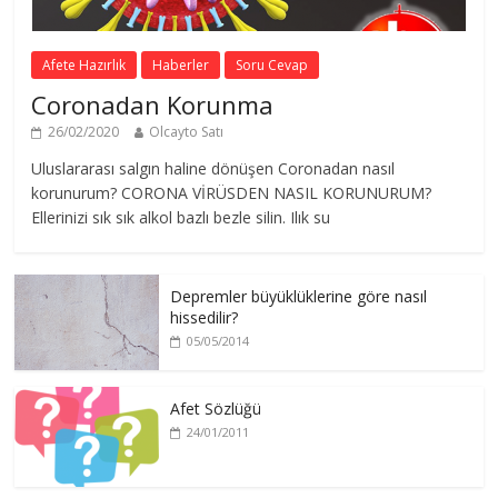
Afete Hazırlık
Haberler
Soru Cevap
Coronadan Korunma
26/02/2020
Olcayto Satı
Uluslararası salgın haline dönüşen Coronadan nasıl
korunurum? CORONA VİRÜSDEN NASIL KORUNURUM?
Ellerinizi sık sık alkol bazlı bezle silin. Ilık su
Depremler büyüklüklerine göre nasıl
hissedilir?
05/05/2014
Afet Sözlüğü
24/01/2011