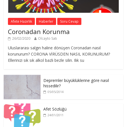
Afete Hazırlık
Haberler
Soru Cevap
Coronadan Korunma
26/02/2020
Olcayto Satı
Uluslararası salgın haline dönüşen Coronadan nasıl
korunurum? CORONA VİRÜSDEN NASIL KORUNURUM?
Ellerinizi sık sık alkol bazlı bezle silin. Ilık su
Depremler büyüklüklerine göre nasıl
hissedilir?
05/05/2014
Afet Sözlüğü
24/01/2011