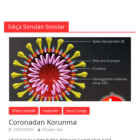
Sıkça Sorulan Sorular
Afete Hazırlık
Haberler
Soru Cevap
Coronadan Korunma
26/02/2020
Olcayto Satı
Uluslararası salgın haline dönüşen Coronadan nasıl