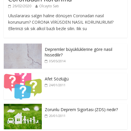
26/02/2020
Olcayto Satı
Uluslararası salgın haline dönüşen Coronadan nasıl
korunurum? CORONA VİRÜSDEN NASIL KORUNURUM?
Ellerinizi sık sık alkol bazlı bezle silin. Ilık su
Depremler büyüklüklerine göre nasıl
hissedilir?
05/05/2014
Afet Sözlüğü
24/01/2011
Zorunlu Deprem Sigortası (ZDS) nedir?
20/01/2011