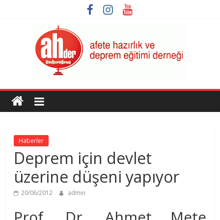
Skip
to
content
AHDER
Afete
Hazırlık
ve
Haberler
Deprem
Deprem için devlet
Eğitimi
Derneği
üzerine düşeni yapıyor
20/06/2012
admin
Prof. Dr. Ahmet Mete