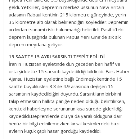
geldi. Yetkililer, depremin merkez üssünün New Britain
adasının Rabaul kentinin 215 kilometre güneyinde, yerin
35 kilometre altı olarak belirlendiğini söylediler.Depremin
ardından tsunami riski bulunmadığı belirtildi. Pasifik’teki
deprem kuşağında bulunan Papua Yeni Gine’de sık sık
deprem meydana geliyor.
15 SAATTE 15 AYRI SARSINTI TESPİT EDİLDİ
İran’ın Huzistan eyaletinde dün geceden beri hafif ve
orta şiddette 15 sarsıntı kaydedildiği bildirildi. Fars Haber
Ajansı, Huzistan eyaletine bağlı Endimeşk kentinde 15
saatte büyüklükleri 3.3 ile 4.9 arasında değişen 15
sarsıntının kaydedildiğini duyurdu. Sarsıntıların birbirini
takip etmesinin halkta paniğe neden olduğu belirtilirken,
kentteki haberleşme sorununun kısa sürede giderildiği
kaydedildi.Depremlerde ölü ya da yaralı olduğuna dair
henüz bir bilgi edinilemezken kırsal kesimlerdeki bazı
evlerin küçük çaplı hasar gördüğü kaydedildi.