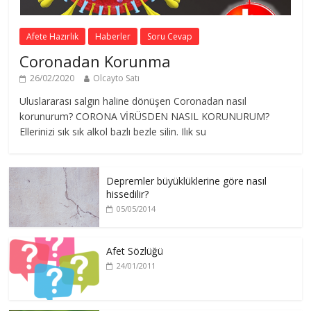
Afete Hazırlık
Haberler
Soru Cevap
Coronadan Korunma
26/02/2020
Olcayto Satı
Uluslararası salgın haline dönüşen Coronadan nasıl
korunurum? CORONA VİRÜSDEN NASIL KORUNURUM?
Ellerinizi sık sık alkol bazlı bezle silin. Ilık su
Depremler büyüklüklerine göre nasıl
hissedilir?
05/05/2014
Afet Sözlüğü
24/01/2011