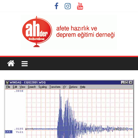
Skip
to
content
AHDER
Afete
Hazırlık
ve
Deprem
Eğitimi
Derneği