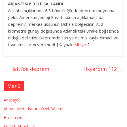
ARJANTİN 6,3 İLE SALLANDI
Arjantin açıklarında 6,3 büyüklüğünde deprem meydana
geldi. Amerikan Jeoloji Enstitüsünün açıklamasında,
depremin merkez üssünün Ushaia bölgesinin 352
kilometre güney doğusunda Atlantik’teki Drake boğazında
olduğu belirtildi. Depremde can ya da mal kaybı olmadı ve
tsunami alarmı verilmedi. [Kaynak:
Milliyet
]
←
Haiti’de deprem
İlkyardım 112
→
Menü
Anasayfa
Ahmet Mete Işıkara Özel Bölümü
Hakkımızda
English About US