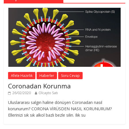
Afete Hazırlık
Haberler
Soru Cevap
Coronadan Korunma
26/02/2020
Olcayto Satı
Uluslararası salgın haline dönüşen Coronadan nasıl
korunurum? CORONA VİRÜSDEN NASIL KORUNURUM?
Ellerinizi sık sık alkol bazlı bezle silin. Ilık su