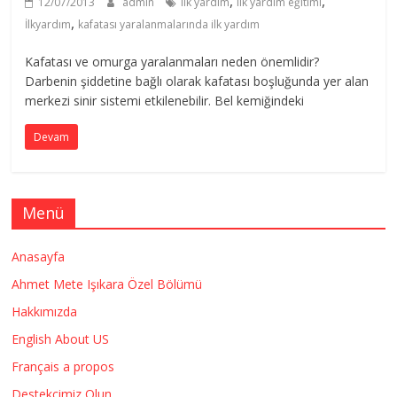
,
,
12/07/2013
admin
ilk yardım
ilk yardım eğitimi
,
İlkyardım
kafatası yaralanmalarında ilk yardım
Kafatası ve omurga yaralanmaları neden önemlidir?
Darbenin şiddetine bağlı olarak kafatası boşluğunda yer alan
merkezi sinir sistemi etkilenebilir. Bel kemiğindeki
Devam
Menü
Anasayfa
Ahmet Mete Işıkara Özel Bölümü
Hakkımızda
English About US
Français a propos
Destekçimiz Olun