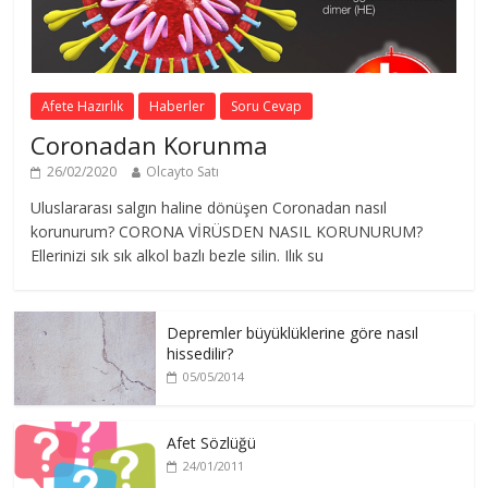
Afete Hazırlık
Haberler
Soru Cevap
Coronadan Korunma
26/02/2020
Olcayto Satı
Uluslararası salgın haline dönüşen Coronadan nasıl
korunurum? CORONA VİRÜSDEN NASIL KORUNURUM?
Ellerinizi sık sık alkol bazlı bezle silin. Ilık su
Depremler büyüklüklerine göre nasıl
hissedilir?
05/05/2014
Afet Sözlüğü
24/01/2011