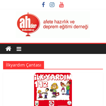
Skip
to
content
AHDER
Afete
Hazırlık
İlkyardım Çantası
ve
Deprem
Eğitimi
Derneği