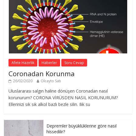
Afete Hazırlık
Haberler
Soru Cevap
Coronadan Korunma
26/02/2020
Olcayto Satı
Uluslararası salgın haline dönüşen Coronadan nasıl
korunurum? CORONA VİRÜSDEN NASIL KORUNURUM?
Ellerinizi sık sık alkol bazlı bezle silin. Ilık su
Depremler büyüklüklerine göre nasıl
hissedilir?