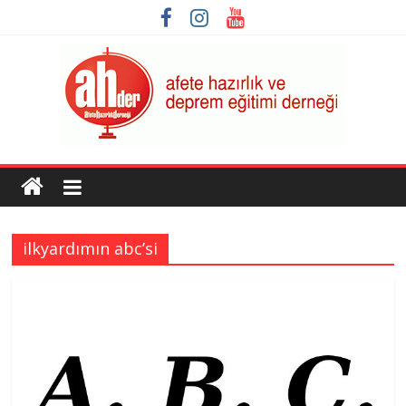
Skip
to
content
AHDER
Afete
Hazırlık
ilkyardımın abc’si
ve
Deprem
Eğitimi
Derneği