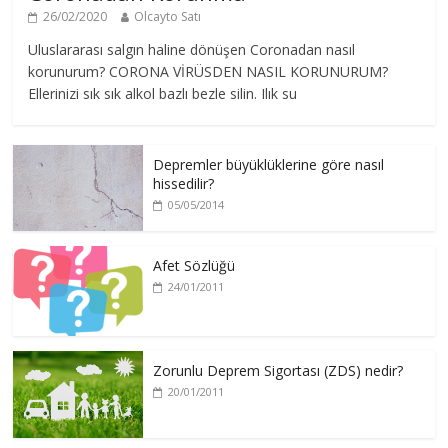
26/02/2020
Olcayto Satı
Uluslararası salgın haline dönüşen Coronadan nasıl
korunurum? CORONA VİRÜSDEN NASIL KORUNURUM?
Ellerinizi sık sık alkol bazlı bezle silin. Ilık su
Depremler büyüklüklerine göre nasıl
hissedilir?
05/05/2014
Afet Sözlüğü
24/01/2011
Zorunlu Deprem Sigortası (ZDS) nedir?
20/01/2011