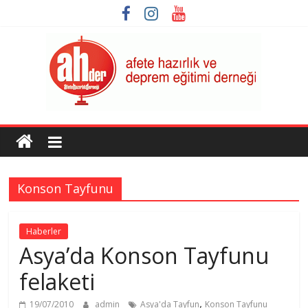
Skip
to
content
AHDER
Afete
Hazırlık
Konson Tayfunu
ve
Deprem
Eğitimi
Haberler
Derneği
Asya’da Konson Tayfunu
felaketi
,
19/07/2010
admin
Asya'da Tayfun
Konson Tayfunu