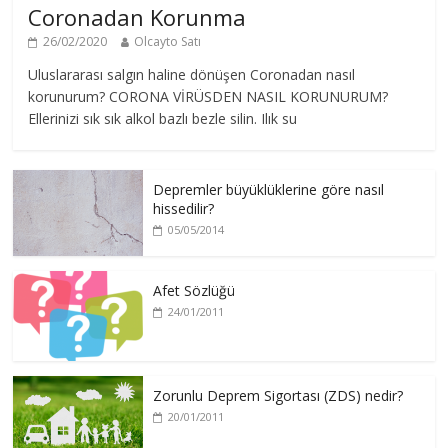
Coronadan Korunma
26/02/2020
Olcayto Satı
Uluslararası salgın haline dönüşen Coronadan nasıl
korunurum? CORONA VİRÜSDEN NASIL KORUNURUM?
Ellerinizi sık sık alkol bazlı bezle silin. Ilık su
Depremler büyüklüklerine göre nasıl
hissedilir?
05/05/2014
Afet Sözlüğü
24/01/2011
Zorunlu Deprem Sigortası (ZDS) nedir?
20/01/2011