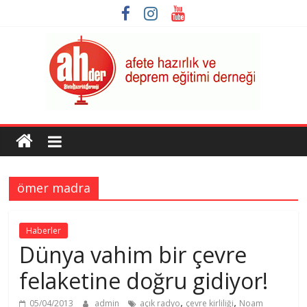
Skip
to
content
AHDER
Afete
Hazırlık
ömer madra
ve
Deprem
Eğitimi
Haberler
Derneği
Dünya vahim bir çevre
felaketine doğru gidiyor!
,
,
05/04/2013
admin
açık radyo
çevre kirliliği
Noam