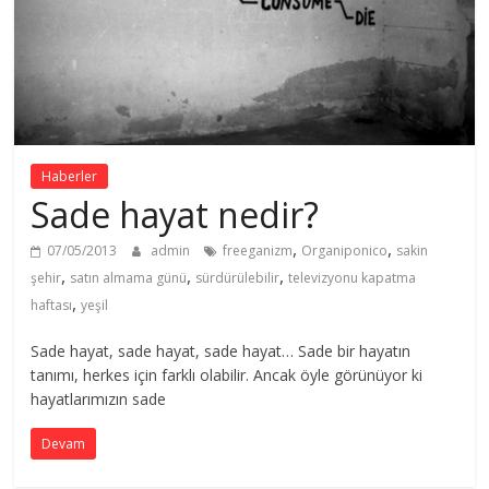
Haberler
Sade hayat nedir?
,
,
07/05/2013
admin
freeganizm
Organiponico
sakin
,
,
,
şehir
satın almama günü
sürdürülebilir
televizyonu kapatma
,
haftası
yeşil
Sade hayat, sade hayat, sade hayat… Sade bir hayatın
tanımı, herkes için farklı olabilir. Ancak öyle görünüyor ki
hayatlarımızın sade
Devam