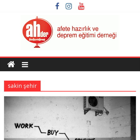
Skip
to
content
AHDER
Afete
Hazırlık
sakin şehir
ve
Deprem
Eğitimi
Derneği