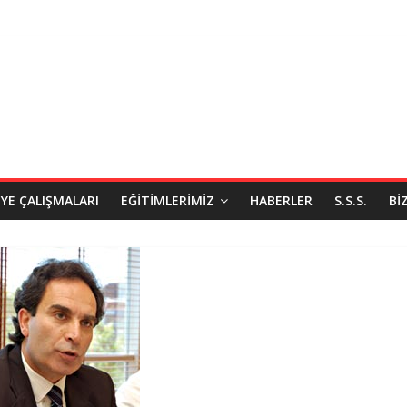
IYE ÇALIŞMALARI
EĞITIMLERIMIZ
HABERLER
S.S.S.
BI