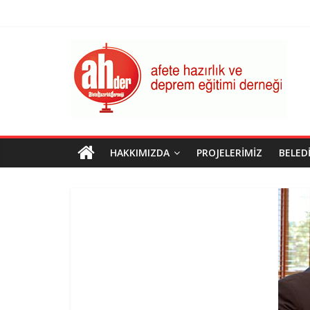
Skip
to
content
AHDER
Afete
Hazırlık
ve
Deprem
Eğitimi
HAKKIMIZDA
PROJELERIMIZ
BELED
Derneği