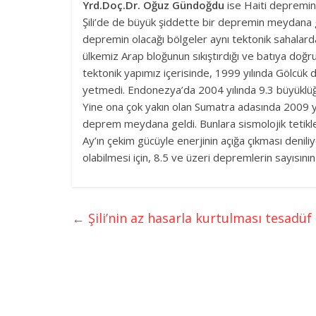
Yrd.Doç.Dr. Oğuz Gündoğdu
ise Haiti depreminin
Şili’de de büyük şiddette bir depremin meydana g
depremin olacağı bölgeler aynı tektonik sahalarda
ülkemiz Arap bloğunun sıkıştırdığı ve batıya doğru 
tektonik yapımız içerisinde, 1999 yılında Gölcük 
yetmedi. Endonezya’da 2004 yılında 9.3 büyüklü
Yine ona çok yakın olan Sumatra adasında 2009 yılı
deprem meydana geldi. Bunlara sismolojik tetikle
Ay’ın çekim gücüyle enerjinin açığa çıkması denil
olabilmesi için, 8.5 ve üzeri depremlerin sayısını
←
Şili’nin az hasarla kurtulması tesadüf 