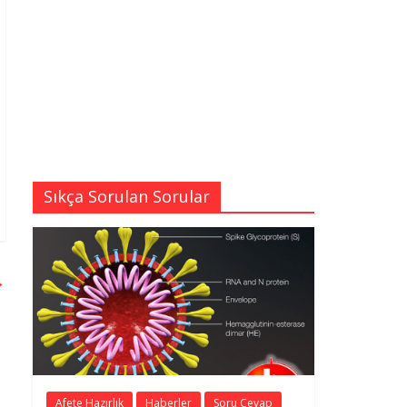
Sıkça Sorulan Sorular
→
Afete Hazırlık
Haberler
Soru Cevap