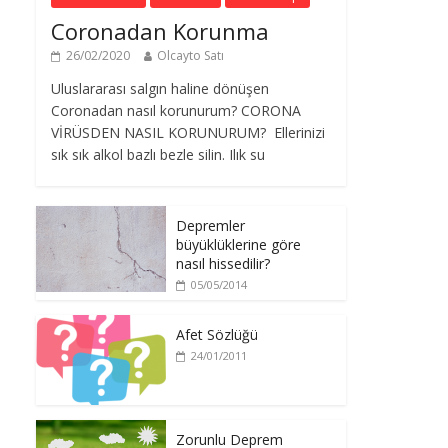
Coronadan Korunma
26/02/2020
Olcayto Satı
Uluslararası salgın haline dönüşen
Coronadan nasıl korunurum? CORONA
VİRÜSDEN NASIL KORUNURUM? Ellerinizi
sık sık alkol bazlı bezle silin. Ilık su
Depremler
büyüklüklerine göre
nasıl hissedilir?
05/05/2014
Afet Sözlüğü
24/01/2011
Zorunlu Deprem