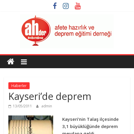
Skip
to
content
AHDER
Afete
Hazırlık
ve
Haberler
Deprem
Kayseri’de deprem
Eğitimi
Derneği
13/05/2011
admin
Kayseri’nin Talaş ilçesinde
3,1 büyüklüğünde
deprem
meydana geldi.