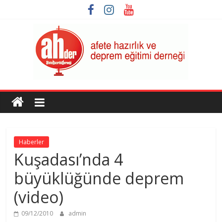
Skip
to
content
AHDER
Afete
Hazırlık
ve
Haberler
Deprem
Kuşadası’nda 4
Eğitimi
Derneği
büyüklüğünde deprem
(video)
09/12/2010
admin