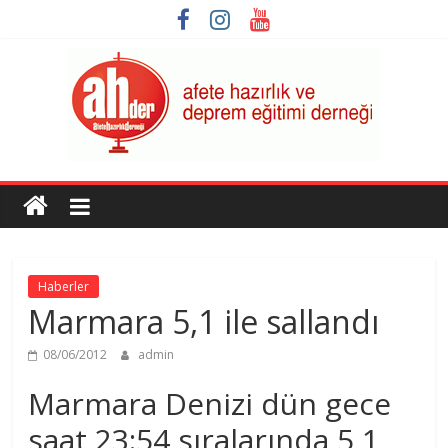
Skip
to
content
AHDER
Afete
Hazırlık
ve
Haberler
Deprem
Marmara 5,1 ile sallandı
Eğitimi
Derneği
08/06/2012
admin
Marmara Denizi dün gece
saat 23:54 sıralarında 5,1