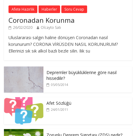
Afete Hazırlık
Haberler
Soru Cevap
Coronadan Korunma
26/02/2020
Olcayto Satı
Uluslararası salgın haline dönüşen Coronadan nasıl
korunurum? CORONA VİRÜSDEN NASIL KORUNURUM?
Ellerinizi sık sık alkol bazlı bezle silin. Ilık su
Depremler büyüklüklerine göre nasıl
hissedilir?
05/05/2014
Afet Sözlüğü
24/01/2011
Zorunlu Deprem Sigortası (ZDS) nedir?