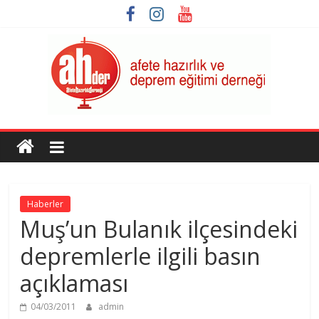
Skip
to
content
AHDER
Afete
Hazırlık
ve
Haberler
Deprem
Muş’un Bulanık ilçesindeki
Eğitimi
Derneği
depremlerle ilgili basın
açıklaması
04/03/2011
admin