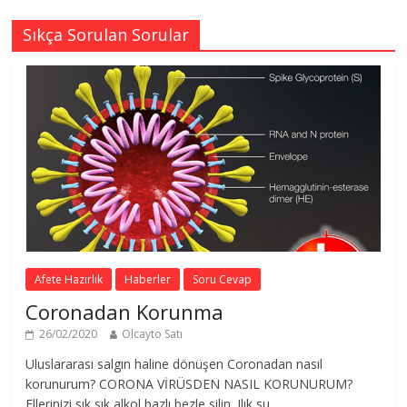
Sıkça Sorulan Sorular
Afete Hazırlık
Haberler
Soru Cevap
Coronadan Korunma
26/02/2020
Olcayto Satı
Uluslararası salgın haline dönüşen Coronadan nasıl
korunurum? CORONA VİRÜSDEN NASIL KORUNURUM?
Ellerinizi sık sık alkol bazlı bezle silin. Ilık su