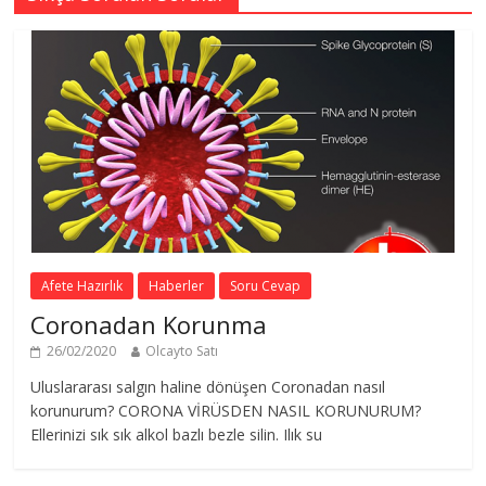
Afete Hazırlık
Haberler
Soru Cevap
Coronadan Korunma
26/02/2020
Olcayto Satı
Uluslararası salgın haline dönüşen Coronadan nasıl
korunurum? CORONA VİRÜSDEN NASIL KORUNURUM?
Ellerinizi sık sık alkol bazlı bezle silin. Ilık su