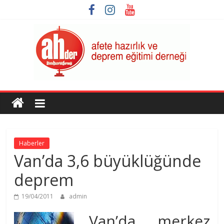
Skip
to
content
AHDER
Afete
Hazırlık
ve
Haberler
Deprem
Van’da 3,6 büyüklüğünde
Eğitimi
Derneği
deprem
19/04/2011
admin
Van’da merkez