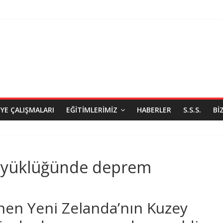
IYE ÇALIŞMALARI
EĞITIMLERIMIZ
HABERLER
S.S.S.
BI
büyüklüğünde deprem
inen Yeni Zelanda’nın Kuzey