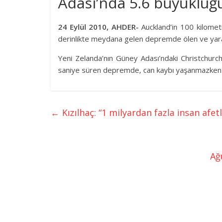
Adası’nda 5.6 büyüklü
24 Eylül 2010, AHDER-
Auckland’in 100 kilome
derinlikte meydana gelen depremde ölen ve yarala
Yeni Zelanda’nın Güney Adası’ndaki Christchurc
saniye süren depremde, can kaybı yaşanmazken sa
←
Kızılhaç: “1 milyardan fazla insan afe
Ağ