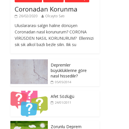
Coronadan Korunma
26/02/2020
Olcayto Satı
Uluslararası salgın haline dönüşen
Coronadan nasıl korunurum? CORONA
VİRÜSDEN NASIL KORUNURUM? Ellerinizi
sık sık alkol bazlı bezle silin. Ilık su
Depremler
büyüklüklerine göre
nasıl hissedilir?
05/05/2014
Afet Sözlüğü
24/01/2011
Zorunlu Deprem