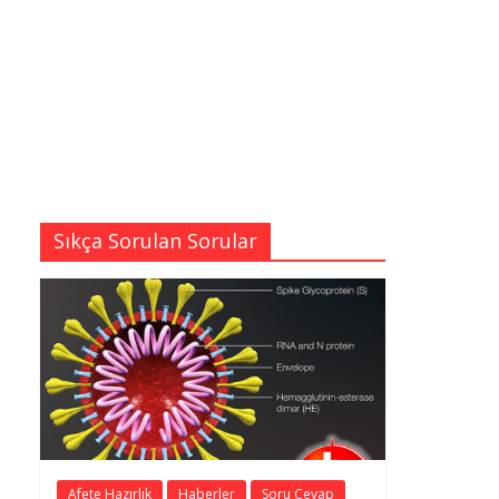
Sıkça Sorulan Sorular
Afete Hazırlık
Haberler
Soru Cevap