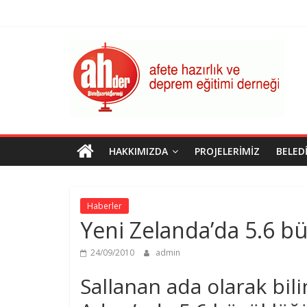
Skip
to
content
AHDER
Afete
Hazırlık
ve
Deprem
Eğitimi
HAKKIMIZDA
PROJELERIMIZ
BELED
Derneği
Haberler
Yeni Zelanda’da 5.6 
24/09/2010
admin
Sallanan ada olarak bil