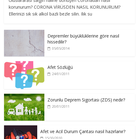
Uluslararası salgın haline dönüşen Coronadan nasıl
korunurum? CORONA VİRÜSDEN NASIL KORUNURUM?
Ellerinizi sık sık alkol bazlı bezle silin. Ilık su
Depremler büyüklüklerine göre nasıl
hissedilir?
05/05/2014
Afet Sözlüğü
24/01/2011
Zorunlu Deprem Sigortası (ZDS) nedir?
20/01/2011
Afet ve Acil Durum Çantası nasıl hazırlanır?
15/10/2010