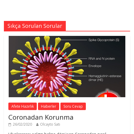
Sıkça Sorulan Sorular
Afete Hazırlık
Haberler
Soru Cevap
Coronadan Korunma
26/02/2020
Olcayto Satı