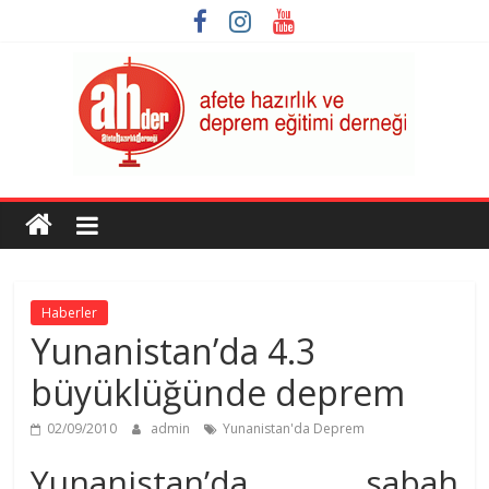
Skip
to
content
AHDER
Afete
Hazırlık
ve
Haberler
Deprem
Yunanistan’da 4.3
Eğitimi
Derneği
büyüklüğünde deprem
02/09/2010
admin
Yunanistan'da Deprem
Yunanistan’da sabah