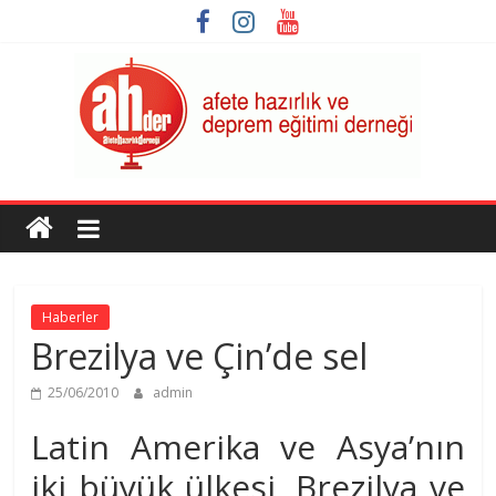
Skip
to
content
AHDER
Afete
Hazırlık
ve
Haberler
Deprem
Brezilya ve Çin’de sel
Eğitimi
Derneği
25/06/2010
admin
Latin Amerika ve Asya’nın
iki büyük ülkesi, Brezilya ve