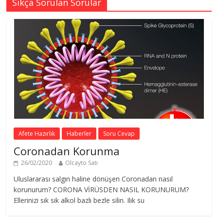
Sıkça Sorulan Sorular
Afete Hazırlık
Haberler
Soru Cevap
Coronadan Korunma
26/02/2020
Olcayto Satı
Uluslararası salgın haline dönüşen Coronadan nasıl
korunurum? CORONA VİRÜSDEN NASIL KORUNURUM?
Ellerinizi sık sık alkol bazlı bezle silin. Ilık su