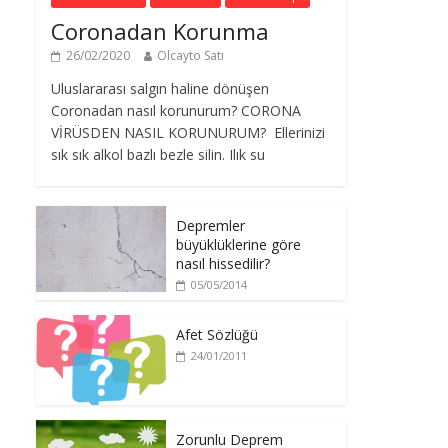
Coronadan Korunma
26/02/2020
Olcayto Satı
Uluslararası salgın haline dönüşen
Coronadan nasıl korunurum? CORONA
VİRÜSDEN NASIL KORUNURUM? Ellerinizi
sık sık alkol bazlı bezle silin. Ilık su
Depremler
büyüklüklerine göre
nasıl hissedilir?
05/05/2014
Afet Sözlüğü
24/01/2011
Zorunlu Deprem