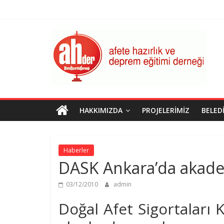
Skip
to
content
AHDER
Afete
Hazırlık
ve
Deprem
Eğitimi
HAKKIMIZDA
PROJELERIMIZ
BELED
Derneği
Haberler
DASK Ankara’da akade
03/12/2010
admin
Doğal Afet Sigortaları 