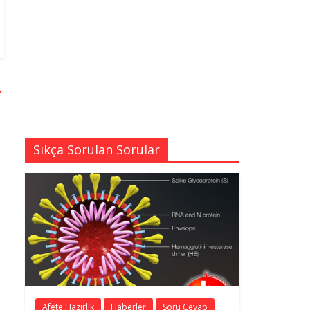
→
Sıkça Sorulan Sorular
Afete Hazırlık
Haberler
Soru Cevap