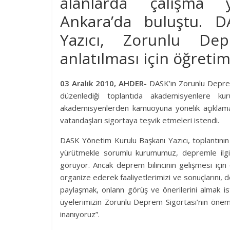
alanlarda çalışma 
Ankara’da buluştu. 
Yazıcı, Zorunlu Dep
anlatılması için öğreti
03 Aralık 2010, AHDER-
DASK’ın Zorunlu Deprem
düzenlediği toplantıda akademisyenlere kur
akademisyenlerden kamuoyuna yönelik açıklama
vatandaşları sigortaya teşvik etmeleri istendi.
DASK Yönetim Kurulu Başkanı Yazıcı, toplantının 
yürütmekle sorumlu kurumumuz, depremle ilgili
görüyor. Ancak deprem bilincinin gelişmesi içi
organize ederek faaliyetlerimizi ve sonuçlarını
paylaşmak, onlann görüş ve önerilerini almak is
üyelerimizin Zorunlu Deprem Sigortası’nın önemi
inanıyoruz”.