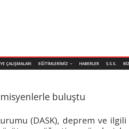
IYE ÇALIŞMALARI
EĞITIMLERIMIZ
HABERLER
S.S.S.
BI
misyenlerle buluştu
Kurumu (DASK), deprem ve ilgili