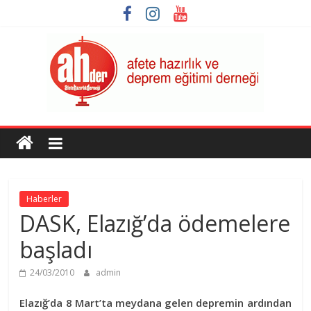
Skip
to
content
AHDER
Afete
Hazırlık
ve
Haberler
Deprem
DASK, Elazığ’da ödemelere
Eğitimi
Derneği
başladı
24/03/2010
admin
Elazığ’da 8 Mart’ta meydana gelen depremin ardından