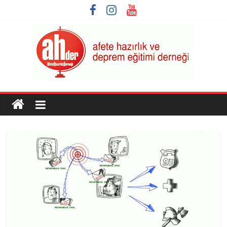
Skip
to
content
AHDER
Afete
Hazırlık
ve
Deprem
Eğitimi
Derneği