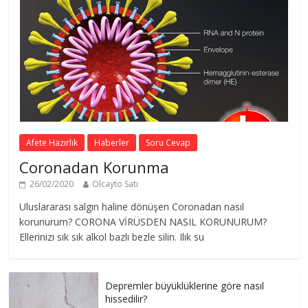
Afete Hazırlık
Haberler
Soru Cevap
Coronadan Korunma
26/02/2020
Olcayto Satı
Uluslararası salgın haline dönüşen Coronadan nasıl
korunurum? CORONA VİRÜSDEN NASIL KORUNURUM?
Ellerinizi sık sık alkol bazlı bezle silin. Ilık su
Depremler büyüklüklerine göre nasıl
hissedilir?