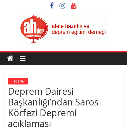
Skip
to
content
AHDER
Afete
Hazırlık
ve
Haberler
Deprem
Deprem Dairesi
Eğitimi
Derneği
Başkanlığı’ndan Saros
Körfezi Depremi
açıklaması