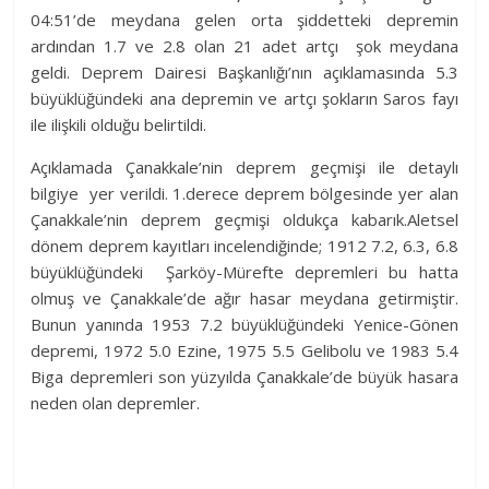
04:51’de meydana gelen orta şiddetteki depremin
ardından 1.7 ve 2.8 olan 21 adet artçı şok meydana
geldi. Deprem Dairesi Başkanlığı’nın açıklamasında 5.3
büyüklüğündeki ana depremin ve artçı şokların Saros fayı
ile ilişkili olduğu belirtildi.
Açıklamada Çanakkale’nin deprem geçmişi ile detaylı
bilgiye yer verildi. 1.derece deprem bölgesinde yer alan
Çanakkale’nin deprem geçmişi oldukça kabarık.Aletsel
dönem deprem kayıtları incelendiğinde; 1912 7.2, 6.3, 6.8
büyüklüğündeki Şarköy-Mürefte depremleri bu hatta
olmuş ve Çanakkale’de ağır hasar meydana getirmiştir.
Bunun yanında 1953 7.2 büyüklüğündeki Yenice-Gönen
depremi, 1972 5.0 Ezine, 1975 5.5 Gelibolu ve 1983 5.4
Biga depremleri son yüzyılda Çanakkale’de büyük hasara
neden olan depremler.