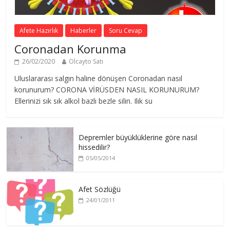
Afete Hazırlık
Haberler
Soru Cevap
Coronadan Korunma
26/02/2020
Olcayto Satı
Uluslararası salgın haline dönüşen Coronadan nasıl
korunurum? CORONA VİRÜSDEN NASIL KORUNURUM?
Ellerinizi sık sık alkol bazlı bezle silin. Ilık su
Depremler büyüklüklerine göre nasıl
hissedilir?
05/05/2014
Afet Sözlüğü
24/01/2011