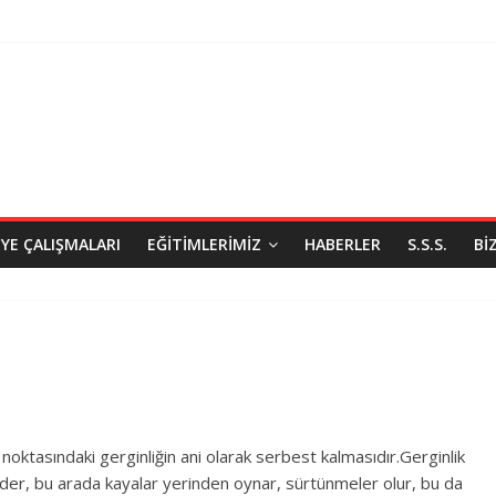
IYE ÇALIŞMALARI
EĞITIMLERIMIZ
HABERLER
S.S.S.
BI
oktasındaki gerginliğin ani olarak serbest kalmasıdır.Gerginlik
der, bu arada kayalar yerinden oynar, sürtünmeler olur, bu da