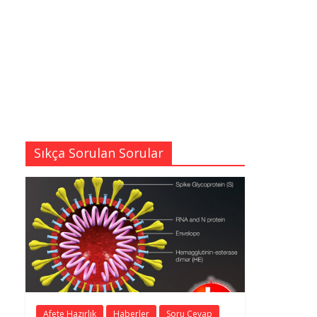
Sıkça Sorulan Sorular
Afete Hazırlık
Haberler
Soru Cevap