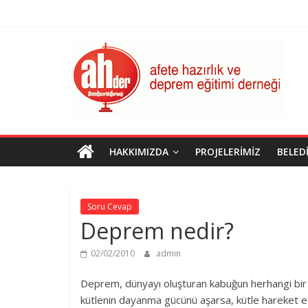
Skip
to
content
AHDER
Afete
Hazırlık
ve
Deprem
Eğitimi
HAKKIMIZDA
PROJELERIMIZ
BELED
Derneği
Soru Cevap
Deprem nedir?
02/02/2010
admin
Deprem, dünyayı oluşturan kabuğun herhangi bir n
kütlenin dayanma gücünü aşarsa, kütle hareket e