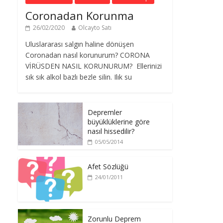
Coronadan Korunma
26/02/2020
Olcayto Satı
Uluslararası salgın haline dönüşen
Coronadan nasıl korunurum? CORONA
VİRÜSDEN NASIL KORUNURUM? Ellerinizi
sık sık alkol bazlı bezle silin. Ilık su
Depremler
büyüklüklerine göre
nasıl hissedilir?
05/05/2014
Afet Sözlüğü
24/01/2011
Zorunlu Deprem