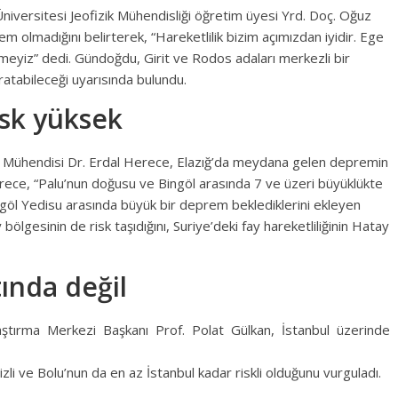
versitesi Jeofizik Mühendisliği öğretim üyesi Yrd. Doç. Oğuz
lmadığını belirterek, “Hareketlilik bizim açımızdan iyidir. Ege
tmeyiz” dedi. Gündoğdu, Girit ve Rodos adaları merkezli bir
atabileceği uyarısında bulundu.
isk yüksek
k Mühendisi Dr. Erdal Herece, Elazığ’da meydana gelen depremin
rece, “Palu’nun doğusu ve Bingöl arasında 7 ve üzeri büyüklükte
göl Yedisu arasında büyük bir deprem beklediklerini ekleyen
lgesinin de risk taşıdığını, Suriye’deki fay hareketliliğinin Hatay
tında değil
ırma Merkezi Başkanı Prof. Polat Gülkan, İstanbul üzerinde
 ve Bolu’nun da en az İstanbul kadar riskli olduğunu vurguladı.