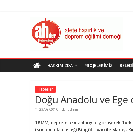
Skip
to
content
AHDER
Afete
Hazırlık
ve
Deprem
Eğitimi
HAKKIMIZDA
PROJELERIMIZ
BELED
Derneği
Haberler
Doğu Anadolu ve Ege d
23/03/2010
admin
TBMM, deprem uzmanlarıyla görüşerek Türkiye’
tsunami olabileceği Bingöl civarı ile Maraş- Kır