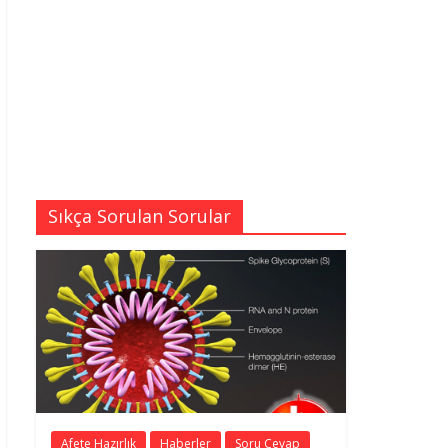
Sıkça Sorulan Sorular
Afete Hazırlık
Haberler
Soru Cevap