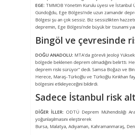
EGE:
TMMOB Yönetim Kurulu üyesi ve İstanbul Üni
Gündoğdu, Ege Bölgesi’nde uzun zamandır deprem o
Bölgesi şu an çok sessiz. Biz sessizlikten hazze
depremin, Ege Bölgesi’nde büyük bir tsunami yar
Bingöl ve çevresinde r
DOĞU ANADOLU:
MTA’da görevli Jeoloji Yükse
bölgede beklenen deprem olmadığını belirtti. He
deprem riski sürüyor” dedi. Samsa Boğazı ve Bin
Herece, Maraş-Türkoğlu ve Türkoğlu Kırıkhan fay bö
bölgesini etkileyeceğini bildirdi.
Sadece İstanbul risk al
DİĞER İLLER:
ODTÜ Deprem Mühendisliği Araşt
yoğunlaşılmasını eleştirerek
Bursa, Malatya, Adıyaman, Kahramanmaraş, Denizli