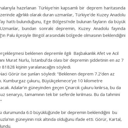
larıyla hazırlanan Türkiye’nin kapsamlı bir deprem haritasında
erinde ağırlıklı olarak duran uzmanlar, Türkiye’de Kuzey Anadolu
fay hattı bulunduğunu, Ege Bölgesi’nde bulunan fayların da büyük
ti. Uzmanlar, bundan sonraki depremin, Kuzey Anadolu fayında
n Palu ilçesiyle Bingöl arasındaki bölgede olmasının beklendiğini
erçekleşmesi beklenen depremle ilgili Başbakanlık Afet ve Acil
 Murat Nurlu, İstanbul’da olası bir depremin şiddetinin en az 7
 81828 kişinin yaralanacağını söyledi.
 Naci Görür ise şunları söyledi: “Beklenen deprem 7.2’den az
acak. Kumburgaz çukuru, Büyükçekmece’ye 10 kilometre
cak. Adalar’ın güneyinden geçen Çınarcık çukuru kınlırsa, bu da
z senaryo, tamamının tek bir seferde kırılması. Bu da tahmini
”
lması durumunda 6.0 büyüklüğünde bir depremin beklendiğini bu
la’nın güneyinin risk altında olduğunu ifade etti. Görür, Kartal,
lundu.