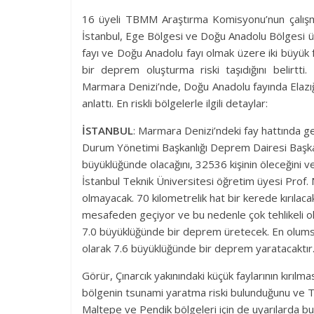
16 üyeli TBMM Araştırma Komisyonu’nun çalışma
İstanbul, Ege Bölgesi ve Doğu Anadolu Bölgesi üz
fayı ve Doğu Anadolu fayı olmak üzere iki büyük 
bir deprem oluşturma riski taşıdığını belirt
Marmara Denizi’nde, Doğu Anadolu fayında Elazığ’ı
anlattı. En riskli bölgelerle ilgili detaylar:
İSTANBUL
: Marmara Denizi’ndeki fay hattında g
Durum Yönetimi Başkanlığı Deprem Dairesi Başkanı
büyüklüğünde olacağını, 32536 kişinin öleceğini ve
İstanbul Teknik Üniversitesi öğretim üyesi Prof.
olmayacak. 70 kilometrelik hat bir kerede kırıl
mesafeden geçiyor ve bu nedenle çok tehlikeli ola
7.0 büyüklüğünde bir deprem üretecek. En olumsu
olarak 7.6 büyüklüğünde bir deprem yaratacaktır.
Görür, Çınarcık yakınındaki küçük faylarının kırı
bölgenin tsunami yaratma riski bulunduğunu ve Tuz
Maltepe ve Pendik bölgeleri için de uyarılarda bu