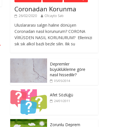
Coronadan Korunma
26/02/2020
Olcayto Satı
Uluslararası salgın haline dönüşen
Coronadan nasıl korunurum? CORONA
VİRÜSDEN NASIL KORUNURUM? Ellerinizi
→
sık sık alkol bazlı bezle silin. Ilık su
Depremler
büyüklüklerine göre
nasıl hissedilir?
05/05/2014
Afet Sözlüğü
24/01/2011
Zorunlu Deprem