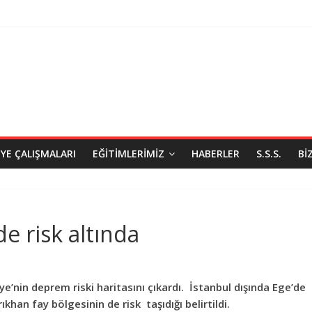
IYE ÇALIŞMALARI
EĞITIMLERIMIZ
HABERLER
S.S.S.
BI
e risk altında
nin deprem riski haritasını çıkardı. İstanbul dışında Ege’de
ıkhan fay bölgesinin de risk taşıdığı belirtildi.