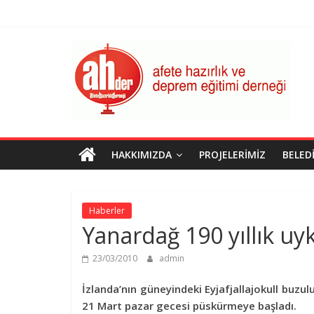
Skip
to
content
AHDER
Afete
Hazırlık
ve
Deprem
Eğitimi
HAKKIMIZDA
PROJELERIMIZ
BELED
Derneği
Haberler
Yanardağ 190 yıllık u
23/03/2010
admin
İzlanda’nın güneyindeki Eyjafjallajokull buzul
21 Mart pazar gecesi püskürmeye başladı.