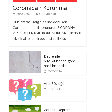
Coronadan Korunma
26/02/2020
Olcayto Satı
Uluslararası salgın haline dönüşen
Coronadan nasıl korunurum? CORONA
VİRÜSDEN NASIL KORUNURUM? Ellerinizi
sık sık alkol bazlı bezle silin. Ilık su
Depremler
büyüklüklerine göre
nasıl hissedilir?
05/05/2014
Afet Sözlüğü
24/01/2011
Zorunlu Deprem