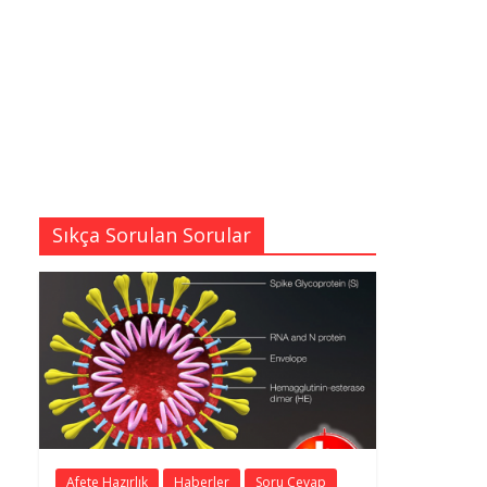
Sıkça Sorulan Sorular
Afete Hazırlık
Haberler
Soru Cevap