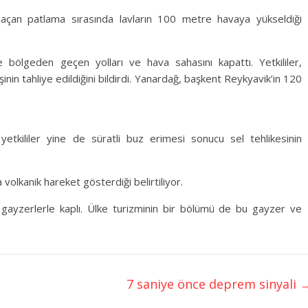
açan patlama sırasında lavların 100 metre havaya yükseldiği
e bölgeden geçen yolları ve hava sahasını kapattı. Yetkililer,
inin tahliye edildiğini bildirdi. Yanardağ, başkent Reykyavik’in 120
yetkililer yine de süratli buz erimesi sonucu sel tehlikesinin
a volkanik hareket gösterdiği belirtiliyor.
 gayzerlerle kaplı. Ülke turizminin bir bölümü de bu gayzer ve
7 saniye önce deprem sinyali