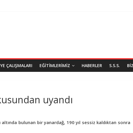
IYE ÇALIŞMALARI
EĞITIMLERIMIZ
HABERLER
S.S.S.
BI
ykusundan uyandı
u altında bulunan bir yanardağ, 190 yıl sessiz kaldıktan sonra