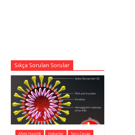
Sıkça Sorulan Sorular
Afete Hazırlık
Haberler
Soru Cevap