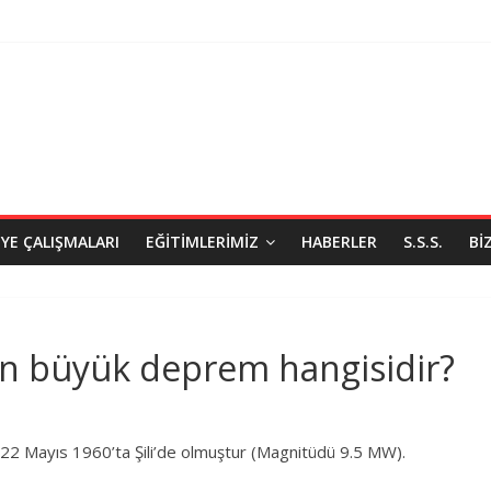
IYE ÇALIŞMALARI
EĞITIMLERIMIZ
HABERLER
S.S.S.
BI
n büyük deprem hangisidir?
2 Mayıs 1960’ta Şili’de olmuştur (Magnitüdü 9.5 MW).