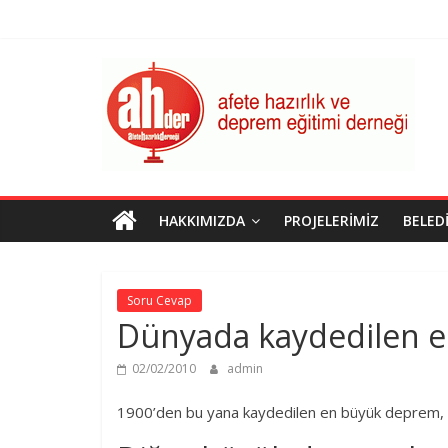
Skip
to
content
AHDER
Afete
Hazırlık
ve
Deprem
Eğitimi
HAKKIMIZDA
PROJELERIMIZ
BELED
Derneği
Soru Cevap
Dünyada kaydedilen e
02/02/2010
admin
1900’den bu yana kaydedilen en büyük deprem, 2