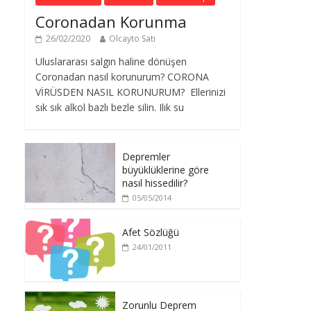
Coronadan Korunma
26/02/2020
Olcayto Satı
Uluslararası salgın haline dönüşen
Coronadan nasıl korunurum? CORONA
VİRÜSDEN NASIL KORUNURUM? Ellerinizi
sık sık alkol bazlı bezle silin. Ilık su
Depremler
büyüklüklerine göre
nasıl hissedilir?
05/05/2014
Afet Sözlüğü
24/01/2011
Zorunlu Deprem