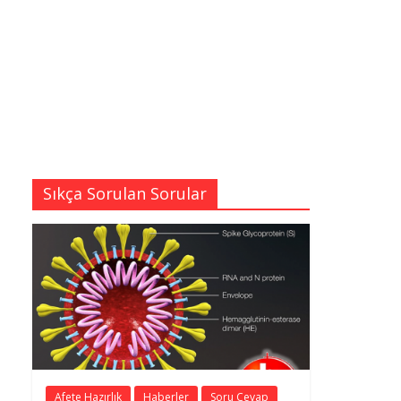
Sıkça Sorulan Sorular
Afete Hazırlık
Haberler
Soru Cevap