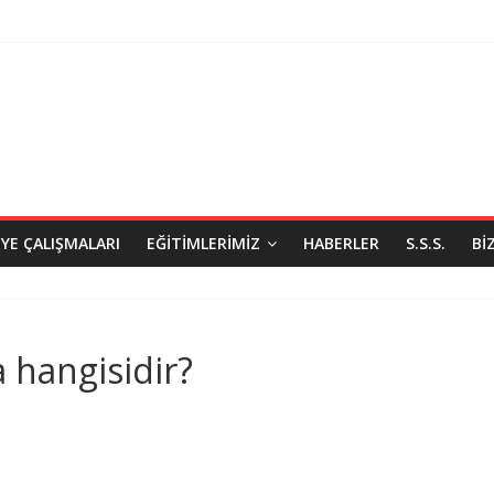
IYE ÇALIŞMALARI
EĞITIMLERIMIZ
HABERLER
S.S.S.
BI
 hangisidir?