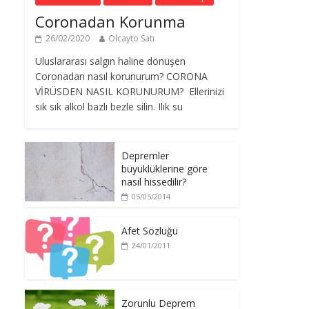
Coronadan Korunma
26/02/2020
Olcayto Satı
Uluslararası salgın haline dönüşen
Coronadan nasıl korunurum? CORONA
VİRÜSDEN NASIL KORUNURUM? Ellerinizi
sık sık alkol bazlı bezle silin. Ilık su
Depremler
büyüklüklerine göre
nasıl hissedilir?
05/05/2014
Afet Sözlüğü
24/01/2011
Zorunlu Deprem