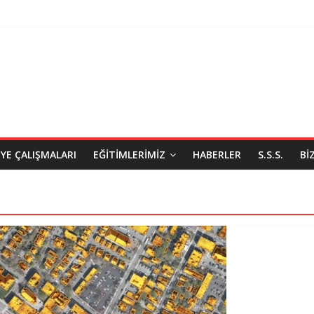
IYE ÇALIŞMALARI
EĞITIMLERIMIZ
HABERLER
S.S.S.
BI