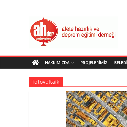
Skip
to
content
AHDER
Afete
Hazırlık
ve
Deprem
Eğitimi
HAKKIMIZDA
PROJELERIMIZ
BELED
Derneği
fotovoltaik