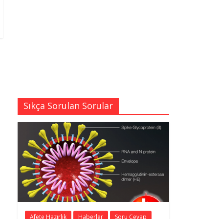
Sıkça Sorulan Sorular
Afete Hazırlık
Haberler
Soru Cevap