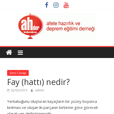
Skip
to
content
AHDER
Afete
Hazırlık
ve
Soru Cevap
Deprem
Fay (hattı) nedir?
Eğitimi
Derneği
02/02/2010
admin
Yerkabuğunu oluşturan kayaçların bir yüzey boyunca
kırılması ve oluşan iki parçanın birbirine göre göreceli
olarak yer değiştirmesidir.