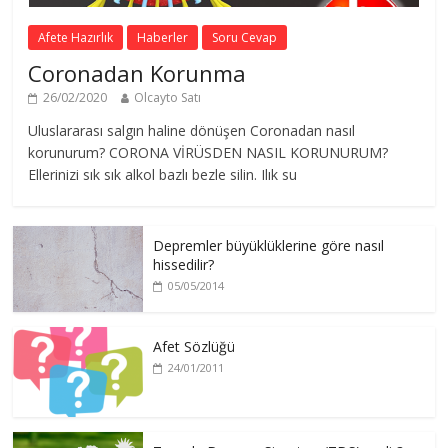
Afete Hazırlık
Haberler
Soru Cevap
Coronadan Korunma
26/02/2020
Olcayto Satı
Uluslararası salgın haline dönüşen Coronadan nasıl
korunurum? CORONA VİRÜSDEN NASIL KORUNURUM?
Ellerinizi sık sık alkol bazlı bezle silin. Ilık su
Depremler büyüklüklerine göre nasıl
hissedilir?
05/05/2014
Afet Sözlüğü
24/01/2011