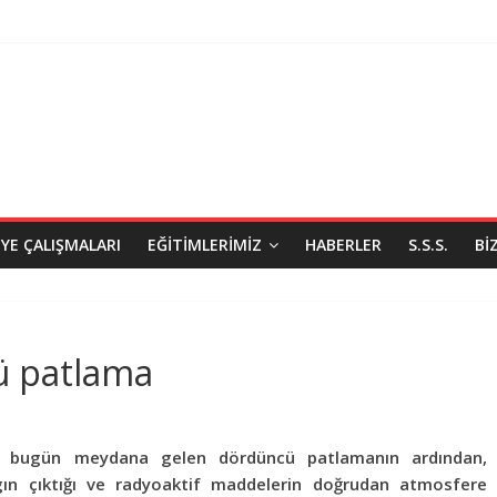
IYE ÇALIŞMALARI
EĞITIMLERIMIZ
HABERLER
S.S.S.
BI
ü patlama
de bugün meydana gelen dördüncü patlamanın ardından,
ın çıktığı ve radyoaktif maddelerin doğrudan atmosfere