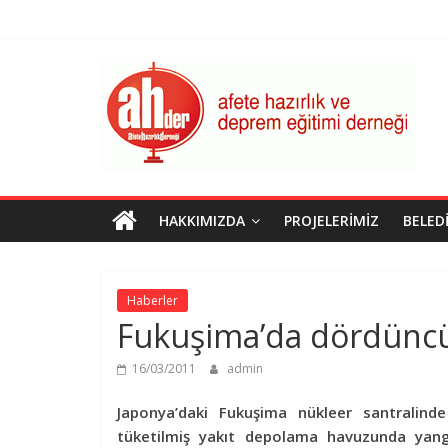
Skip
to
content
AHDER
Afete
Hazırlık
ve
Deprem
Eğitimi
HAKKIMIZDA
PROJELERIMIZ
BELED
Derneği
Haberler
Fukuşima’da dördünc
16/03/2011
admin
Japonya’daki Fukuşima nükleer santralin
tüketilmiş yakıt depolama havuzunda yang