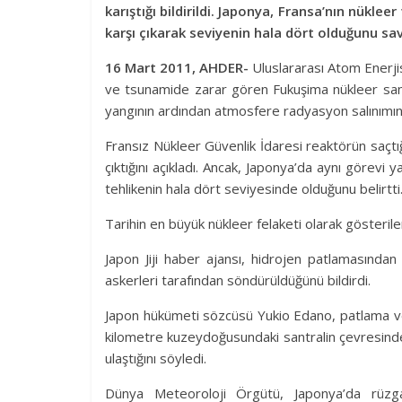
karıştığı bildirildi. Japonya, Fransa’nın nüklee
karşı çıkarak seviyenin hala dört olduğunu sa
16 Mart 2011, AHDER-
Uluslararası Atom Enerj
ve tsunamide zarar gören Fukuşima nükleer san
yangının ardından atmosfere radyasyon salınımının 
Fransız Nükleer Güvenlik İdaresi reaktörün saçtı
çıktığını açıkladı. Ancak, Japonya’da aynı görev
tehlikenin hala dört seviyesinde olduğunu belirtti
Tarihin en büyük nükleer felaketi olarak gösterilen
Japon Jiji haber ajansı, hidrojen patlamasından 
askerleri tarafından söndürüldüğünü bildirdi.
Japon hükümeti sözcüsü Yukio Edano, patlama v
kilometre kuzeydoğusundaki santralin çevresindek
ulaştığını söyledi.
Dünya Meteoroloji Örgütü, Japonya’da rüzg