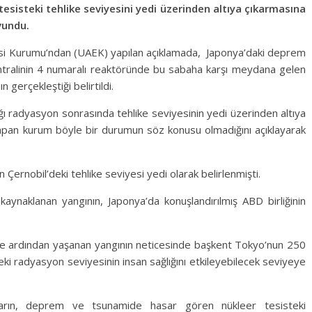
r tesisteki tehlike seviyesini yedi üzerinden altıya çıkarmasına
vundu.
isi Kurumu’ndan (UAEK) yapılan açıklamada, Japonya’daki deprem
tralinin 4 numaralı reaktöründe bu sabaha karşı meydana gelen
gerçekleştiği belirtildi.
ğı radyasyon sonrasında tehlike seviyesinin yedi üzerinden altıya
i yapan kurum böyle bir durumun söz konusu olmadığını açıklayarak
.
 Çernobil’deki tehlike seviyesi yedi olarak belirlenmişti.
kaynaklanan yangının, Japonya’da konuşlandırılmış ABD birliğinin
e ardından yaşanan yangının neticesinde başkent Tokyo’nun 250
i radyasyon seviyesinin insan sağlığını etkileyebilecek seviyeye
arın, deprem ve tsunamide hasar gören nükleer tesisteki