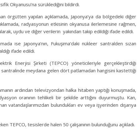
fik Okyanusu’na sürüklediğini bildirdi.
n örgütten yapılan açıklamada, Japonya’ya da bölgedeki diğer
 Açıklamada, radyasyonun etkisinin okyanusa ilerlemesine rağmen,
arak, uydu ve diğer verilerin yakından takip edildiği ifade edildi.
mada ise Japonya’nın, Fukuşima’daki nükleer santralden sızan
dığı ifade edildi.
trik Enerjisi Şirketi (TEPCO) yöneticileriyle gerçekleştirdiği
ima santralinde meydana gelen dört patlamadan hangisini kastettiği
amanın ardından televizyondan halka hitaben yaptığı konuşmada,
yasyon oranının tehlikeli bir şekilde arttığını duyurmuştu. Kan,
an vatandaşlarımızdan bulundukları ev veya işyerinden dışarıya
.
çeken TEPCO, tesislerde halen 50 çalışanının bulunduğunu açıkladı.