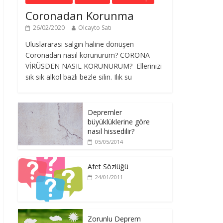
Coronadan Korunma
26/02/2020
Olcayto Satı
Uluslararası salgın haline dönüşen
Coronadan nasıl korunurum? CORONA
VİRÜSDEN NASIL KORUNURUM? Ellerinizi
sık sık alkol bazlı bezle silin. Ilık su
Depremler
büyüklüklerine göre
nasıl hissedilir?
05/05/2014
Afet Sözlüğü
24/01/2011
Zorunlu Deprem