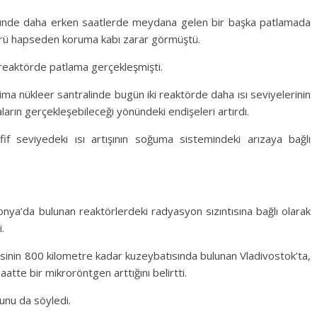
öründe daha erken saatlerde meydana gelen bir başka patlamada
ktörü hapseden koruma kabı zarar görmüştü.
 reaktörde patlama gerçekleşmişti.
ma nükleer santralinde bugün iki reaktörde daha ısı seviyelerinin
ların gerçekleşebileceği yönündeki endişeleri artırdı.
f seviyedeki ısı artışının soğuma sistemindeki arızaya bağlı
ya’da bulunan reaktörlerdeki radyasyon sızıntısına bağlı olarak
.
sisinin 800 kilometre kadar kuzeybatısında bulunan Vladivostok’ta,
atte bir mikroröntgen arttığını belirtti.
ğunu da söyledi.