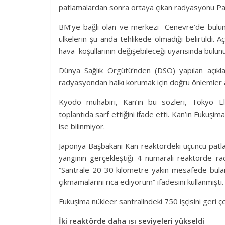
patlamalardan sonra ortaya çıkan radyasyonu Pasi
BM’ye bağlı olan ve merkezi Cenevre’de buluna
ülkelerin şu anda tehlikede olmadığı belirtildi.
hava koşullarının değişebileceği uyarısında bulunul
Dünya Sağlık Örgütü’nden (DSÖ) yapılan açıkla
radyasyondan halkı korumak için doğru önlemler al
Kyodo muhabiri, Kan’ın bu sözleri, Tokyo Elek
toplantıda sarf ettiğini ifade etti. Kan’ın Fukuş
ise bilinmiyor.
Japonya Başbakanı Kan reaktördeki üçüncü patl
yangının gerçekleştiği 4 numaralı reaktörde rad
“Santrale 20-30 kilometre yakın mesafede bulan
çıkmamalarını rica ediyorum” ifadesini kullanmıştı
Fukuşima nükleer santralindeki 750 işçisini geri 
İki reaktörde daha ısı seviyeleri yükseldi