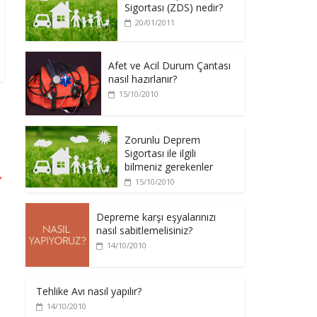
Sigortası (ZDS) nedir?
20/01/2011
Afet ve Acil Durum Çantası
nasıl hazırlanır?
15/10/2010
Zorunlu Deprem
Sigortası ile ilgili
bilmeniz gerekenler
→
15/10/2010
Depreme karşı eşyalarınızı
nasıl sabitlemelisiniz?
14/10/2010
Tehlike Avı nasıl yapılır?
14/10/2010