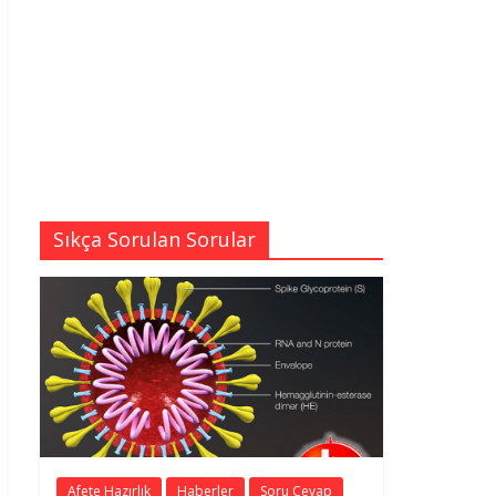
Sıkça Sorulan Sorular
Afete Hazırlık
Haberler
Soru Cevap