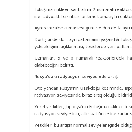
Fukuşima nükleer santralinin 2 numaralı reakt
ise radyoaktif sızıntıları önlemek amacıyla rea
Aynı santralde cumartesi günü ve dün de iki ayrı
Dört günde dört ayrı patlamanın yaşandığı Fukuşi
yükseldiğinin açıklanması, tesislerde yeni patlama
Uzmanlar, 5 ve 6 numaralı reaktörlerdeki hafi
olabileceğini belirtti.
Rusya’daki radyasyon seviyesinde artış
Öte yandan Rusya’nın Uzakdoğu kesiminde, Japon
radyasyon seviyesinde biraz artış olduğu bildirildi
Yerel yetkililer, Japonya’nın Fukuşima nükleer te
radyasyon seviyesinin, altı saat öncesine kadar sa
Yetkililer, bu artışın normal seviyeler içinde oldu