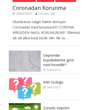
Coronadan Korunma
26/02/2020
Olcayto Satı
Uluslararası salgın haline dönüşen
Coronadan nasıl korunurum? CORONA
VİRÜSDEN NASIL KORUNURUM? Ellerinizi
sık sık alkol bazlı bezle silin. Ilık su
Depremler
büyüklüklerine göre
nasıl hissedilir?
05/05/2014
Afet Sözlüğü
24/01/2011
→
Zorunlu Deprem