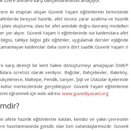
k üzere afetlere karşı bilinçlendirilmesini amaçlıyor.
re iki etaptan oluşan Güvenli Yaşam eğitimlerinin birincisinde
fetlerde bireysel hazırlık, afet öncesi zarar azaltma ve hazırlık
k planı oluşturma, olası bir afet anındaki doğru davranış modelleri
er yer alıyor. Güvenli Yaşam II eğitimlerinde ise katılımcılara afet
ilgisi, tahliye bilgisi gibi eğitimler, uygulamalı dersler eşliğinde
ni tamamlayan katılımcılar daha sonra dört saatlik Güvenli Yaşam II
re karşı dirençli bir kent haline dönüştürmeyi amaçlayan İSMEP
lara ücretsiz olarak veriliyor. Bağcılar, Bahçelievler, Bakırköy,
ükçekmece, Maltepe, Pendik, Sarıyer, Şişli ve Üsküdar ilçelerinde
e kültür merkezlerinde gerçekleşiyor. Güvenli Yaşam eğitimlerine
erini öğrenmek için web adresi:
www.guvenliyasam.org
imdir?
nin afete hazırlık eğitimlerine katılan, kendisi ve yakın çevresinin
lere hazırlanmasında gönüllü olan tüm vatandaşlarımızdır. Güvenli