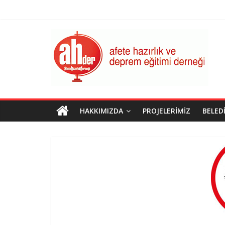
Skip
to
content
AHDER
Afete
Hazırlık
ve
Deprem
Eğitimi
HAKKIMIZDA
PROJELERIMIZ
BELED
Derneği