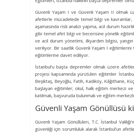
Eğitimleri, İstanbul halkının başta depremler olma
Güvenli Yaşam I ve Güvenli Yaşam II olmak üze
afetlerle mücadelede temel bilgi ve kavramlar, a
aşamasında risk analizi yapma, acil durum hazırlı
gibi temel afet bilgi ve becerisine yönelik eğitiml
ve acil durum yönetimi, ilkyardım bilgisi, yangın b
veriliyor. Bir saatlik Güvenli Yaşam I eğitimleri
eğitimlerine davet ediliyor.
İstanbul’u başta depremler olmak üzere afetle
projesi kapsamında yürütülen eğitimler İstanbullu
Beşiktaş, Beyoğlu, Fatih, Kadıköy, Kâğıthane, Küç
başlayan eğitimler; okul, halk eğitim merkezi v
katılmak, başvuruda bulunmak ve eğitim merkezl
Güvenli Yaşam Gönüllüsü k
Güvenli Yaşam Gönüllüleri, T.C. İstanbul Valiliği’
güvenliği için sorumluluk alarak İstanbul’un afet