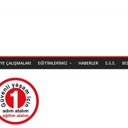
IYE ÇALIŞMALARI
EĞITIMLERIMIZ
HABERLER
S.S.S.
BI