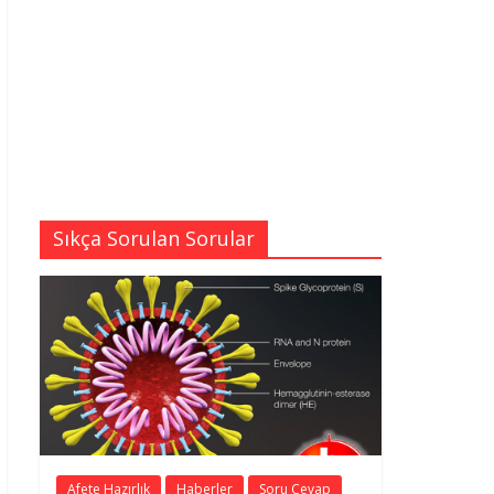
Sıkça Sorulan Sorular
Afete Hazırlık
Haberler
Soru Cevap