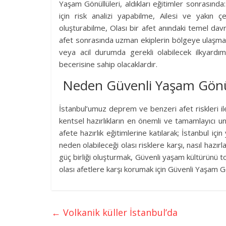
Yaşam Gönüllüleri, aldıkları eğitimler sonrasınd
için risk analizi yapabilme, Ailesi ve yakın çe
oluşturabilme, Olası bir afet anındaki temel dav
afet sonrasında uzman ekiplerin bölgeye ulaşmas
veya acil durumda gerekli olabilecek ilkyard
becerisine sahip olacaklardır.
Neden Güvenli Yaşam Gönül
İstanbul’umuz deprem ve benzeri afet riskleri ile
kentsel hazırlıkların en önemli ve tamamlayıcı uns
afete hazırlık eğitimlerine katılarak; İstanbul için
neden olabileceği olası risklere karşı, nasıl hazı
güç birliği oluşturmak, Güvenli yaşam kültürünü t
olası afetlere karşı korumak için Güvenli Yaşam Gö
←
Volkanik küller İstanbul’da