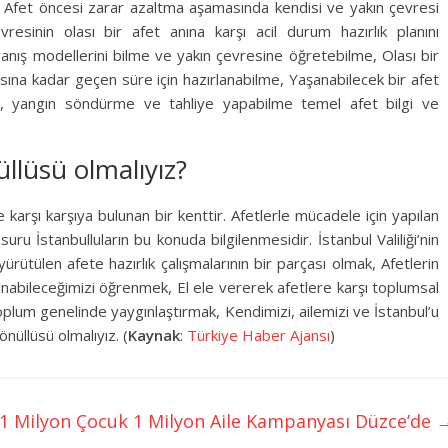
a: Afet öncesi zarar azaltma aşamasında kendisi ve yakın çevresi
vresinin olası bir afet anına karşı acil durum hazırlık planını
ranış modellerini bilme ve yakın çevresine öğretebilme, Olası bir
ına kadar geçen süre için hazırlanabilme, Yaşanabilecek bir afet
ım, yangın söndürme ve tahliye yapabilme temel afet bilgi ve
lüsü olmalıyız?
 karşı karşıya bulunan bir kenttir. Afetlerle mücadele için yapılan
uru İstanbulluların bu konuda bilgilenmesidir. İstanbul Valiliği’nin
 yürütülen afete hazırlık çalışmalarının bir parçası olmak, Afetlerin
rlanabileceğimizi öğrenmek, El ele vererek afetlere karşı toplumsal
oplum genelinde yaygınlaştırmak, Kendimizi, ailemizi ve İstanbul’u
nüllüsü olmalıyız. (
Kaynak
:
Türkiye Haber Ajansı
)
1 Milyon Çocuk 1 Milyon Aile Kampanyası Düzce’de