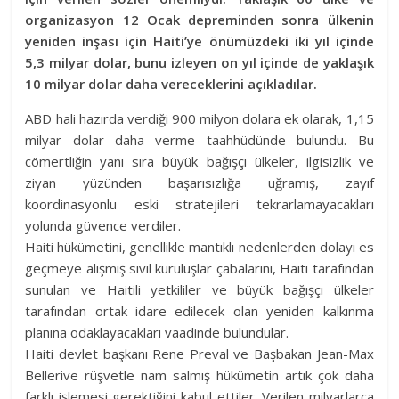
organizasyon 12 Ocak depreminden sonra ülkenin
yeniden inşası için Haiti’ye önümüzdeki iki yıl içinde
5,3 milyar dolar, bunu izleyen on yıl içinde de yaklaşık
10 milyar dolar daha vereceklerini açıkladılar.
ABD hali hazırda verdiği 900 milyon dolara ek olarak, 1,15
milyar dolar daha verme taahhüdünde bulundu. Bu
cömertliğin yanı sıra büyük bağışçı ülkeler, ilgisizlik ve
ziyan yüzünden başarısızlığa uğramış, zayıf
koordinasyonlu eski stratejileri tekrarlamayacakları
yolunda güvence verdiler.
Haiti hükümetini, genellikle mantıklı nedenlerden dolayı es
geçmeye alışmış sivil kuruluşlar çabalarını, Haiti tarafından
sunulan ve Haitili yetkililer ve büyük bağışçı ülkeler
tarafından ortak idare edilecek olan yeniden kalkınma
planına odaklayacakları vaadinde bulundular.
Haiti devlet başkanı Rene Preval ve Başbakan Jean-Max
Bellerive rüşvetle nam salmış hükümetin artık çok daha
farklı işlemesi gerektiğini kabul ettiler. Verilen milyarlarca