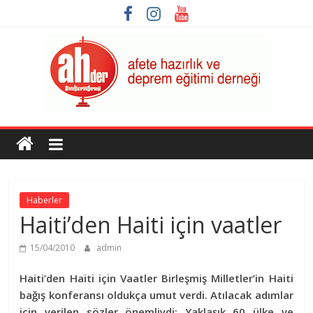
Skip
to
content
AHDER
Afete
Hazırlık
ve
Haberler
Deprem
Haiti’den Haiti için vaatler
Eğitimi
Derneği
15/04/2010
admin
Haiti’den Haiti için Vaatler Birleşmiş Milletler’in Haiti
bağış konferansı oldukça umut verdi. Atılacak adımlar
için verilen sözler önemliydi: Yaklaşık 60 ülke ve