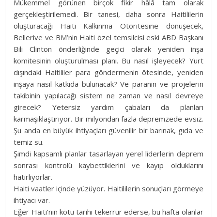
Mükemmel görünen birçok fikir hâlâ tam olarak
gerçekleştirilemedi. Bir tanesi, daha sonra Haitililerin
oluşturacağı Haiti Kalkınma Otoritesine dönüşecek,
Bellerive ve BM’nin Haiti özel temsilcisi eski ABD Başkanı
Bili Clinton önderliğinde geçici olarak yeniden inşa
komitesinin oluşturulması planı. Bu nasıl işleyecek? Yurt
dışındaki Haitililer para göndermenin ötesinde, yeniden
inşaya nasıl katkıda bulunacak? Ve paranın ve projelerin
takibinin yapılacağı sistem ne zaman ve nasıl devreye
girecek? Yetersiz yardım çabaları da planları
karmaşıklaştırıyor. Bir milyondan fazla depremzede evsiz.
Şu anda en büyük ihtiyaçları güvenilir bir barınak, gıda ve
temiz su.
Şimdi kapsamlı planlar tasarlayan yerel liderlerin deprem
sonrası kontrolü kaybettiklerini ve kayıp olduklarını
hatırlıyorlar.
Haiti vaatler içinde yüzüyor. Haitililerin sonuçları görmeye
ihtiyacı var.
Eğer Haiti’nin kötü tarihi tekerrür ederse, bu hafta olanlar