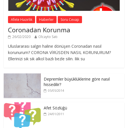
Afete Hazırlık
Haberler
Soru Cevap
Coronadan Korunma
26/02/2020
Olcayto Satı
Uluslararası salgın haline dönüşen Coronadan nasıl
korunurum? CORONA VİRÜSDEN NASIL KORUNURUM?
Ellerinizi sık sık alkol bazlı bezle silin. Ilık su
Depremler büyüklüklerine göre nasıl
hissedilir?
05/05/2014
Afet Sözlüğü
24/01/2011