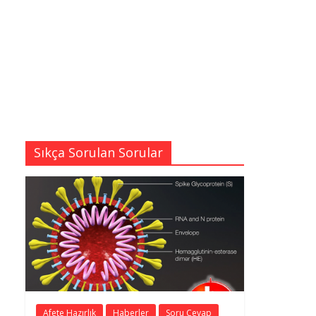
Sıkça Sorulan Sorular
Afete Hazırlık
Haberler
Soru Cevap