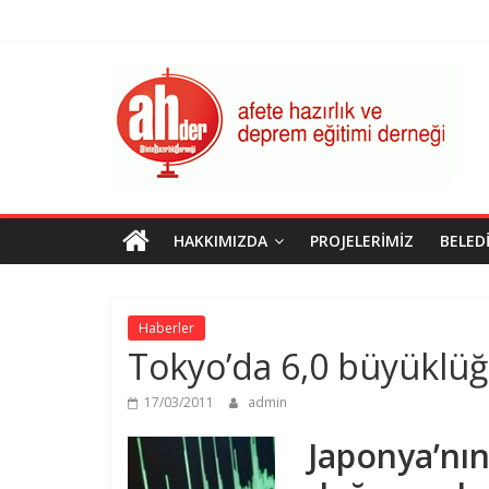
Skip
to
content
AHDER
Afete
Hazırlık
ve
Deprem
Eğitimi
HAKKIMIZDA
PROJELERIMIZ
BELED
Derneği
Haberler
Tokyo’da 6,0 büyüklü
17/03/2011
admin
Japonya’nı