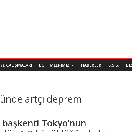
IYE ÇALIŞMALARI
EĞITIMLERIMIZ
HABERLER
S.S.S.
BI
ğünde artçı deprem
n başkenti Tokyo’nun