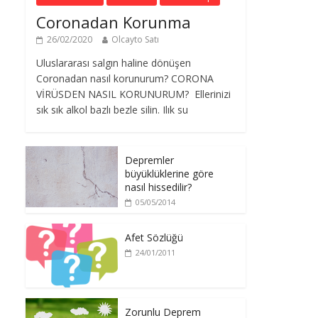
Coronadan Korunma
26/02/2020
Olcayto Satı
Uluslararası salgın haline dönüşen
Coronadan nasıl korunurum? CORONA
VİRÜSDEN NASIL KORUNURUM? Ellerinizi
sık sık alkol bazlı bezle silin. Ilık su
Depremler
büyüklüklerine göre
nasıl hissedilir?
05/05/2014
Afet Sözlüğü
24/01/2011
Zorunlu Deprem