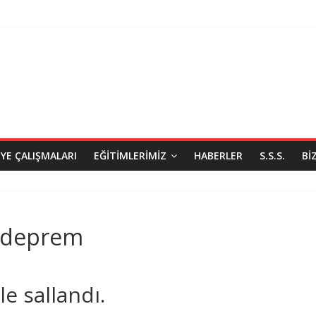
IYE ÇALIŞMALARI
EĞITIMLERIMIZ
HABERLER
S.S.S.
BI
a deprem
le sallandı.