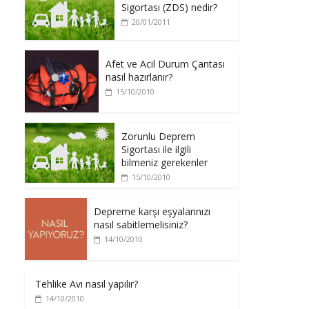
Sigortası (ZDS) nedir?
20/01/2011
Afet ve Acil Durum Çantası
nasıl hazırlanır?
15/10/2010
Zorunlu Deprem
Sigortası ile ilgili
bilmeniz gerekenler
15/10/2010
Depreme karşı eşyalarınızı
nasıl sabitlemelisiniz?
14/10/2010
Tehlike Avı nasıl yapılır?
14/10/2010