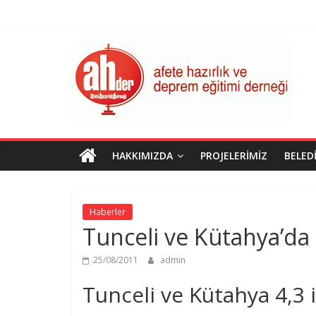
Skip
to
content
AHDER
Afete
Hazırlık
ve
Deprem
Eğitimi
HAKKIMIZDA
PROJELERIMIZ
BELED
Derneği
Haberler
Tunceli ve Kütahya’d
25/08/2011
admin
Tunceli ve Kütahya 4,3 i