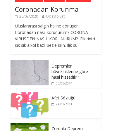
Coronadan Korunma
26/02/2020
Olcayto Satı
Uluslararası salgın haline dönüşen
Coronadan nasıl korunurum? CORONA
VİRÜSDEN NASIL KORUNURUM? Ellerinizi
sık sık alkol bazlı bezle silin. Ilık su
Depremler
büyüklüklerine göre
nasıl hissedilir?
05/05/2014
Afet Sözlüğü
24/01/2011
Zorunlu Deprem