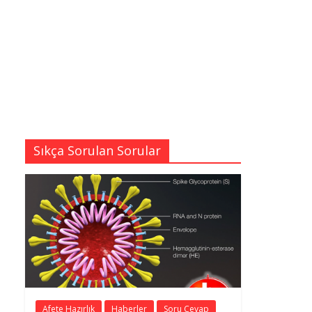
Sıkça Sorulan Sorular
Afete Hazırlık
Haberler
Soru Cevap