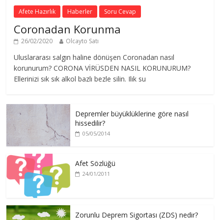
Afete Hazırlık
Haberler
Soru Cevap
Coronadan Korunma
26/02/2020
Olcayto Satı
Uluslararası salgın haline dönüşen Coronadan nasıl
korunurum? CORONA VİRÜSDEN NASIL KORUNURUM?
Ellerinizi sık sık alkol bazlı bezle silin. Ilık su
Depremler büyüklüklerine göre nasıl
hissedilir?
05/05/2014
Afet Sözlüğü
24/01/2011
Zorunlu Deprem Sigortası (ZDS) nedir?